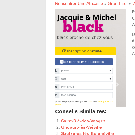
Rencontrer Une Africaine
»
Grand-Est
»
V
P
C
A
D
d
c
A
Conseils Similaires:
Saint-Dié-des-Vosges
Gircourt-lès-Viéville
Saulxures-lès-Bulgnéville