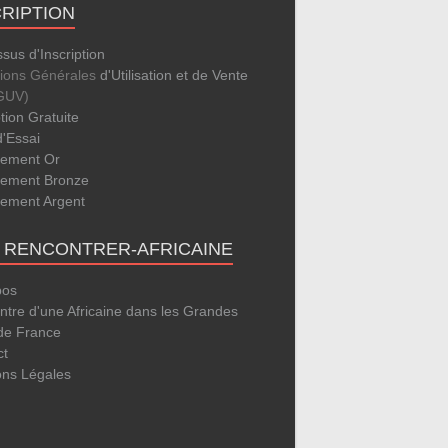
CRIPTION
sus d'Inscription
tions Générales
d'Utilisation et de Vente
GUV)
ption Gratuite
d'Essai
ement Or
ement Bronze
ement Argent
E RENCONTRER-AFRICAINE
pos
tre d'une Africaine dans les Grandes
 de France
ct
ons Légales