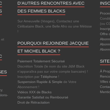
C
D’AUTRES RENCONTRES AVEC
INS
S
DES FEMMES BLACKS
Proces
Condi
Sur Ameuvelle (Vosges), Contactez une
(ou C
Célibataire Black, une Belle Afro ou une Métisse
Inscri
!
Offre 
Abonn
s
et
POURQUOI REJOINDRE JACQUIE
Abonn
Abonn
ET MICHEL BLACK ?
C
SIT
Paiement Totalement Sécurisé
Discrétion Totale (le nom du site J&M Black
À Pro
SES
n’apparaîtra pas sur votre compte bancaire) !
Rencon
Inscription par
Téléphone
!
Villes
Suspension Rapide & Simple
de Votre
Conta
Abonnement !
cy
,
Menti
Vidéos XXX de Blacks
lons-
Garantie Satisfait ou Remboursé
Droit de Rétractation