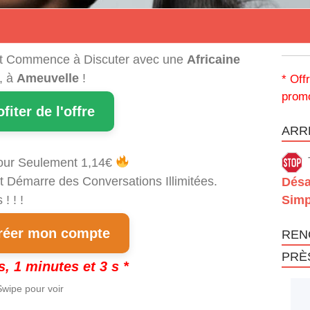
t Commence à Discuter avec une
Africaine
, à
Ameuvelle
!
* Off
promo
ofiter de l'offre
ARRÊ
our Seulement 1,14€
t Démarre des Conversations Illimitées.
Désa
! ! !
Simp
éer mon compte
REN
PRÈ
s, 1 minutes et 3 s *
wipe pour voir