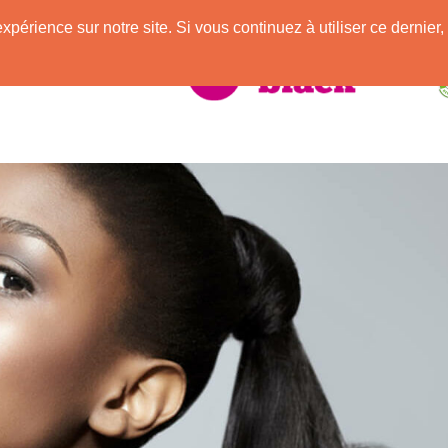
e
expérience sur notre site. Si vous continuez à utiliser ce derni
elle Africaine !