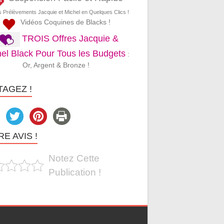
s Prélèvements Jacquie et Michel en Quelques Clics !
Vidéos Coquines de Blacks !
TROIS Offres Jacquie &
el Black Pour Tous les Budgets
:
Or, Argent & Bronze !
TAGEZ !
E AVIS !
Notez Cette
Publication !