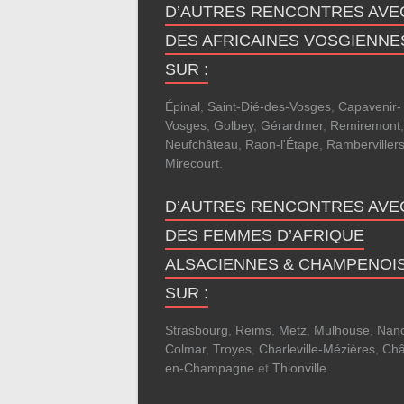
D’AUTRES RENCONTRES AVE
DES AFRICAINES VOSGIENNE
SUR :
Épinal
,
Saint-Dié-des-Vosges
,
Capavenir-
Vosges
,
Golbey
,
Gérardmer
,
Remiremont
,
Neufchâteau
,
Raon-l'Étape
,
Ramberviller
Mirecourt
.
D’AUTRES RENCONTRES AVE
DES FEMMES D’AFRIQUE
ALSACIENNES & CHAMPENOI
SUR :
Strasbourg
,
Reims
,
Metz
,
Mulhouse
,
Nan
Colmar
,
Troyes
,
Charleville-Mézières
,
Châ
en-Champagne
et
Thionville
.