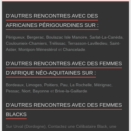
D’AUTRES RENCONTRES AVEC DES
AFRICAINES PÉRIGOURDINES SUR :
Périgueux
,
Bergerac
,
Boulazac Isle Manoire
,
Sarlat-La-Canéda
,
Coulounieix-Chamiers
,
Trélissac
,
Terrasson-Lavilledieu
,
Saint-
Astier
,
Montpon-Ménestérol
et
Chancelade
.
D’AUTRES RENCONTRES AVEC DES FEMMES
D’AFRIQUE NÉO-AQUITAINES SUR :
Bordeaux
,
Limoges
,
Poitiers
,
Pau
,
La Rochelle
,
Mérignac
,
Pessac
,
Niort
,
Bayonne
et
Brive-la-Gaillarde
.
D’AUTRES RENCONTRES AVEC DES FEMMES
BLACKS
Sur Urval (Dordogne), Contactez une Célibataire Black, une