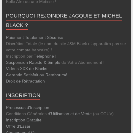
Belle Afro ou une Métisse !
POURQUOI REJOINDRE JACQUIE ET MICHEL
BLACK ?
Paiement Totalement Sécurisé
Discrétion Totale (le nom du site J&M Black n’apparaîtra pas sur
votre compte bancaire) !
Inscription par
Téléphone
!
Suspension Rapide & Simple
de Votre Abonnement !
Vidéos XXX de Blacks
Garantie Satisfait ou Remboursé
Droit de Rétractation
INSCRIPTION
Processus d'Inscription
Conditions Générales
d'Utilisation et de Vente
(ou CGUV)
Inscription Gratuite
Offre d'Essai
Abonnement Or