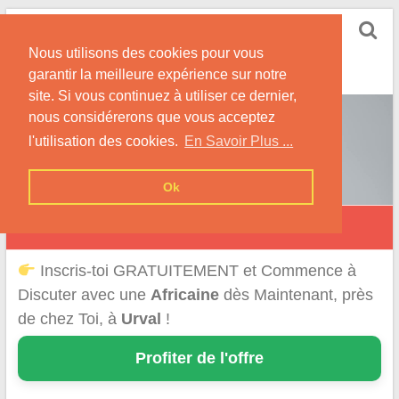
Skip
Rencontrer-Africaine
to
Conseils et Infos pour la Rencontre d'une Belle
Nous utilisons des cookies pour vous
content
Africaine !
garantir la meilleure expérience sur notre
site. Si vous continuez à utiliser ce dernier,
nous considérerons que vous acceptez
l'utilisation des cookies.
En Savoir Plus ...
Ok
Urval
Inscris-toi GRATUITEMENT et Commence à
Discuter avec une
Africaine
dès Maintenant, près
de chez Toi, à
Urval
!
Profiter de l'offre