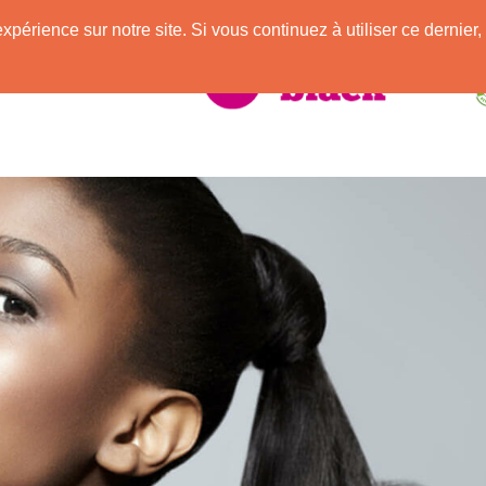
e
expérience sur notre site. Si vous continuez à utiliser ce derni
elle Africaine !