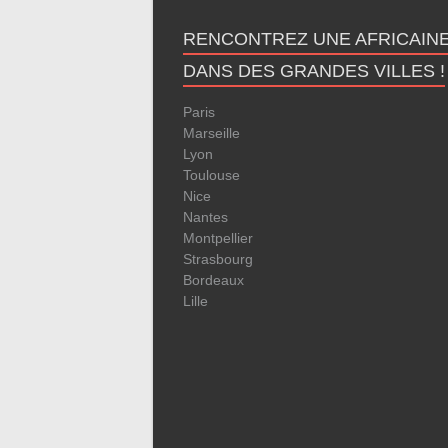
RENCONTREZ UNE AFRICAIN
DANS DES GRANDES VILLES !
Paris
Marseille
Lyon
Toulouse
Nice
Nantes
Montpellier
Strasbourg
Bordeaux
Lille