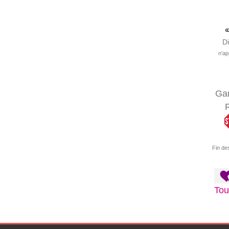
D
n’ap
Gar
R
Fin de
Tou