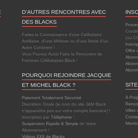
E
D’AUTRES RENCONTRES AVEC
INS
DES BLACKS
Proces
Condi
Faites la Connaissance d'une Célibataire
(ou C
Antillaise, d'une Métisse ou d'une Noire d'un
Inscri
Autre Continent !
Offre 
Vous Pouvez Aussi Faire la Rencontre de
Abonn
Femmes Célibataires Black !
Abonn
Abonn
POURQUOI REJOINDRE JACQUIE
SIT
ET MICHEL BLACK ?
À Pro
Paiement Totalement Sécurisé
Rencon
Discrétion Totale (le nom du site J&M Black
Villes
n’apparaîtra pas sur votre compte bancaire) !
Conta
Inscription par
Téléphone
!
Menti
Suspension Rapide & Simple
de Votre
Abonnement !
Vidéos XXX de Blacks