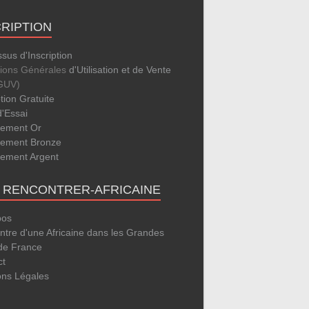
CRIPTION
sus d'Inscription
tions Générales
d'Utilisation et de Vente
GUV)
ption Gratuite
d'Essai
ement Or
ement Bronze
ement Argent
E RENCONTRER-AFRICAINE
pos
tre d'une Africaine dans les Grandes
 de France
ct
ons Légales