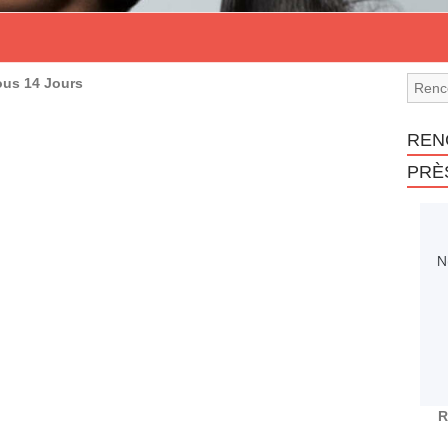
ous 14 Jours
REN
PRÈ
R