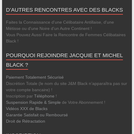
D’AUTRES RENCONTRES AVEC DES BLACKS
Faites la Connaissance d'une Célibataire Antillaise, d'une
Métisse ou d'une Noire d'un Autre Continent !
Vous Pouvez Aussi Faire la Rencontre de Femmes Célibataires
Black !
POURQUOI REJOINDRE JACQUIE ET MICHEL
BLACK ?
Paiement Totalement Sécurisé
Discrétion Totale (le nom du site J&M Black n’apparaîtra pas sur
votre compte bancaire) !
Inscription par
Téléphone
!
Suspension Rapide & Simple
de Votre Abonnement !
Vidéos XXX de Blacks
Garantie Satisfait ou Remboursé
Droit de Rétractation