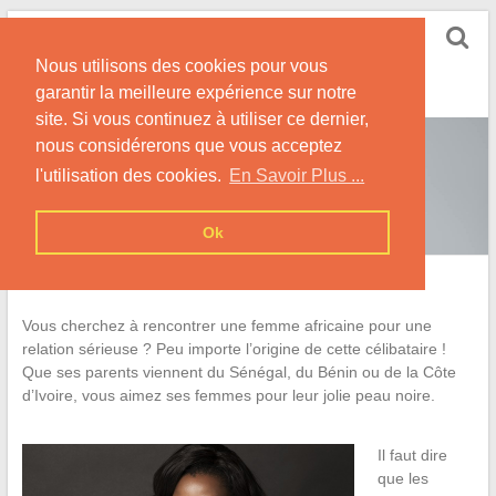
Skip
Rencontrer-Africaine
to
Conseils et Infos pour la Rencontre d'une Belle
Nous utilisons des cookies pour vous
content
Africaine !
garantir la meilleure expérience sur notre
site. Si vous continuez à utiliser ce dernier,
nous considérerons que vous acceptez
l'utilisation des cookies.
En Savoir Plus ...
Ok
Rencontrer Une Africaine
Vous cherchez à rencontrer une femme africaine pour une
relation sérieuse ? Peu importe l’origine de cette célibataire !
Que ses parents viennent du Sénégal, du Bénin ou de la Côte
d’Ivoire, vous aimez ses femmes pour leur jolie peau noire.
Il faut dire
que les