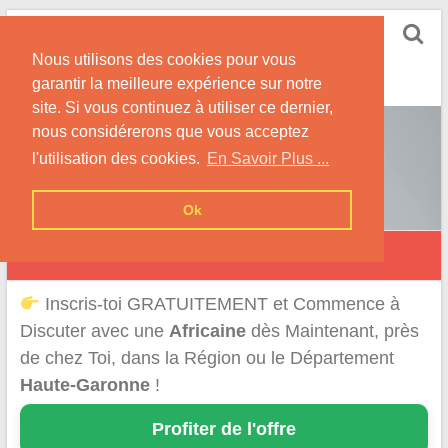
Skip
Rencontrer-Africaine
to
Conseils et Infos pour la Rencontre d'une Belle
Nous utilisons des cookies pour vous
content
Africaine !
garantir la meilleure expérience sur notre
site. Si vous continuez à utiliser ce dernier,
nous considérerons que vous acceptez
l'utilisation des cookies.
En Savoir Plus ...
Ok
Rencontre d'une Africaine en Haute-Garonne
Inscris-toi GRATUITEMENT et Commence à
Discuter avec une
Africaine
dès Maintenant, près
de chez Toi, dans la Région ou le Département
Haute-Garonne
!
Profiter de l'offre