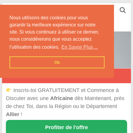
Skip
Rencontrer-Africaine
to
Conseils et Infos pour la Rencontre d'une Belle
Nous utilisons des cookies pour vous
content
Africaine !
garantir la meilleure expérience sur notre
site. Si vous continuez à utiliser ce dernier,
nous considérerons que vous acceptez
l'utilisation des cookies.
En Savoir Plus ...
Ok
Rencontre d'une Africaine dans l'Allier
Inscris-toi GRATUITEMENT et Commence à
Discuter avec une
Africaine
dès Maintenant, près
de chez Toi, dans la Région ou le Département
Allier
!
Profiter de l'offre