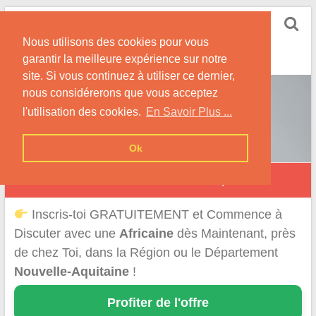
Skip
Rencontrer-Africaine
to
Conseils et Infos pour la Rencontre d'une Belle
Nous utilisons des cookies pour vous
content
Africaine !
garantir la meilleure expérience sur notre
site. Si vous continuez à utiliser ce dernier,
nous considérerons que vous acceptez
l'utilisation des cookies.
En Savoir Plus ...
Ok
Rencontre d'une Africaine en Nouvelle-Aquitaine
Inscris-toi GRATUITEMENT et Commence à
Discuter avec une
Africaine
dès Maintenant, près
de chez Toi, dans la Région ou le Département
Nouvelle-Aquitaine
!
Profiter de l'offre