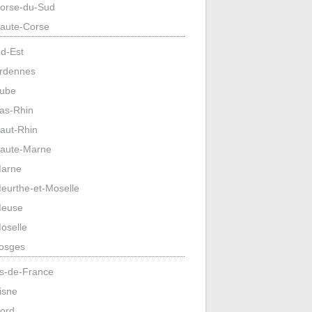
orse-du-Sud
aute-Corse
d-Est
rdennes
ube
as-Rhin
aut-Rhin
aute-Marne
arne
eurthe-et-Moselle
euse
oselle
osges
s-de-France
isne
ord