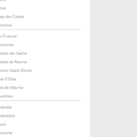
ise
as-de-Calais
omme
de-France
ssonne
auts-de-Seine
eine-et-Marne
eine-Saint-Denis
al-d'Oise
al-de-Marne
velines
mandie
alvados
ure
anche