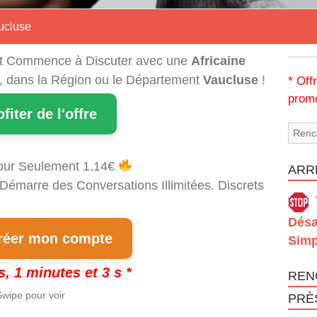
ucluse
t Commence à Discuter avec une
Africaine
i, dans la Région ou le Département
Vaucluse
!
* Off
promo
ofiter de l'offre
our Seulement 1,14€
ARRÊ
 Démarre des Conversations Illimitées. Discrets
!
Désa
éer mon compte
Simp
s, 1 minutes et 2 s *
REN
wipe pour voir
PRÈ