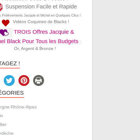
Suspension Facile et Rapide
s Prélèvements Jacquie et Michel en Quelques Clics !
Vidéos Coquines de Blacks !
TROIS Offres Jacquie &
el Black Pour Tous les Budgets
:
Or, Argent & Bronze !
TAGEZ !
ÉGORIES
rgne-Rhône-Alpes
in
llier
rdèche