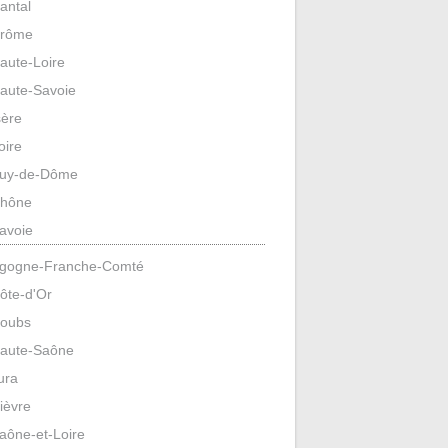
antal
rôme
aute-Loire
aute-Savoie
sère
oire
uy-de-Dôme
hône
avoie
gogne-Franche-Comté
ôte-d'Or
oubs
aute-Saône
ura
ièvre
aône-et-Loire