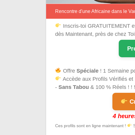
Rencontre d'une Africaine dans le Va
Inscris-toi GRATUITEMENT e
dès Maintenant, près de chez To
Pr
Offre
Spéciale
! 1 Semaine p
Accède aux Profils Vérifiés et
-
Sans Tabou
& 100 % Réels ! ! 
Cr
4 heure
Ces profils sont en ligne maintenant !
S