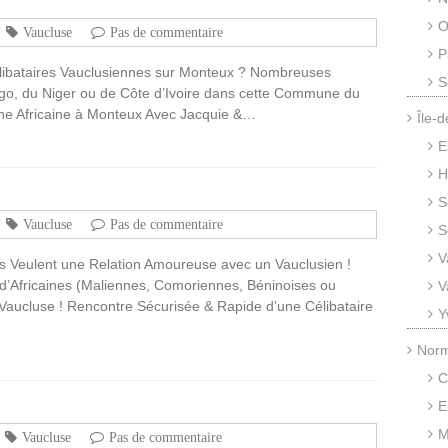
O
Vaucluse
Pas de commentaire
P
libataires Vauclusiennes sur Monteux ? Nombreuses
S
ngo, du Niger ou de Côte d’Ivoire dans cette Commune du
une Africaine à Monteux Avec Jacquie &…
Île-
E
H
S
Vaucluse
Pas de commentaire
S
V
nes Veulent une Relation Amoureuse avec un Vauclusien !
d’Africaines (Maliennes, Comoriennes, Béninoises ou
V
ucluse ! Rencontre Sécurisée & Rapide d’une Célibataire
Y
Nor
C
E
M
Vaucluse
Pas de commentaire