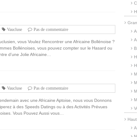
C
H
Gran
Vaucluse
Pas de commentaire
A
A
uclusien, vous Voulez Rencontrer une Africaine Bollénoise ?
mmes Bollénoises, vous pouvez compter sur le Hasard ou
B
ntre d’une Jolie Africaine…
H
H
M
M
Vaucluse
Pas de commentaire
M
M
endemain avec une Africaine Aptoise, nous vous Donnons
ciperez à des Speeds Datings ou à des Activités Prévues
V
toises. Vous Pouvez Aussi vous…
Haut
A
N