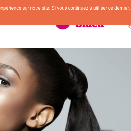
e
expérience sur notre site. Si vous continuez à utiliser ce derni
elle Africaine !