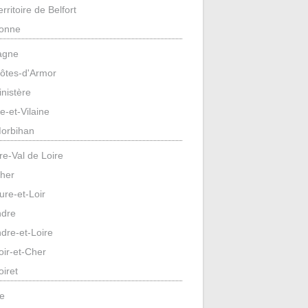
erritoire de Belfort
onne
agne
ôtes-d'Armor
inistère
lle-et-Vilaine
orbihan
re-Val de Loire
her
ure-et-Loir
ndre
ndre-et-Loire
oir-et-Cher
oiret
e