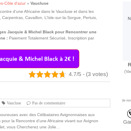
s-Côte d'azur
»
Vaucluse
ontre d’une Africaine dans le Vaucluse et dans les
arpentras, Cavaillon, L’Isle-sur-la-Sorgue, Pertuis,
ages Jacquie & Michel Black pour Rencontrer une
ne :
Paiement Totalement Sécurisé, Inscription par
R
(Va
4.7/5 - (3 votes)
(le no
Vaucluse
Pas de commentaire
moureuses avec des Célibataires Avignonnaises aux
s pour la Rencontre d’une Africaine vivant sur Avignon
Gar
e Net, vous Chercherez une Jolie…