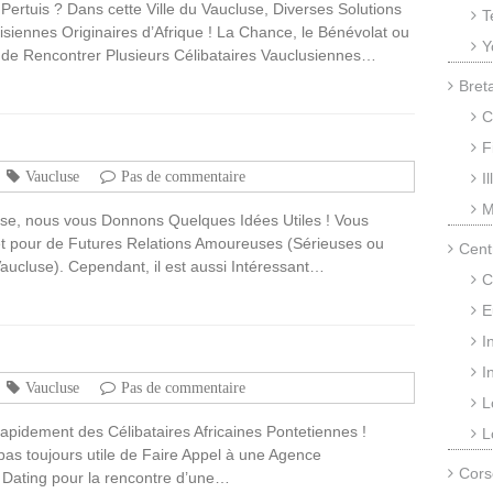
Pertuis ? Dans cette Ville du Vaucluse, Diverses Solutions
T
isiennes Originaires d’Afrique ! La Chance, le Bénévolat ou
Y
de Rencontrer Plusieurs Célibataires Vauclusiennes…
Bret
C
F
Vaucluse
Pas de commentaire
I
M
ise, nous vous Donnons Quelques Idées Utiles ! Vous
net pour de Futures Relations Amoureuses (Sérieuses ou
Cent
aucluse). Cependant, il est aussi Intéressant…
C
E
I
I
Vaucluse
Pas de commentaire
L
pidement des Célibataires Africaines Pontetiennes !
L
pas toujours utile de Faire Appel à une Agence
Cors
 Dating pour la rencontre d’une…