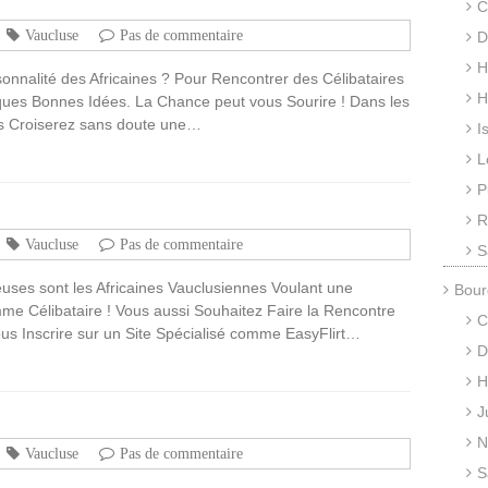
C
Vaucluse
Pas de commentaire
D
H
sonnalité des Africaines ? Pour Rencontrer des Célibataires
H
ues Bonnes Idées. La Chance peut vous Sourire ! Dans les
s Croiserez sans doute une…
I
L
P
R
Vaucluse
Pas de commentaire
S
euses sont les Africaines Vauclusiennes Voulant une
Bour
e Célibataire ! Vous aussi Souhaitez Faire la Rencontre
C
ous Inscrire sur un Site Spécialisé comme EasyFlirt…
D
H
J
N
Vaucluse
Pas de commentaire
S