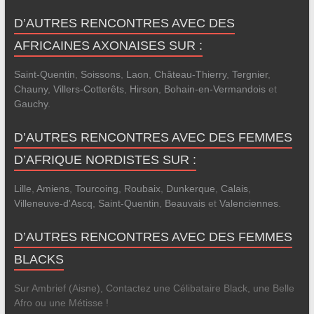
D’AUTRES RENCONTRES AVEC DES
AFRICAINES AXONAISES SUR :
Saint-Quentin
,
Soissons
,
Laon
,
Château-Thierry
,
Tergnier
,
Chauny
,
Villers-Cotterêts
,
Hirson
,
Bohain-en-Vermandois
et
Gauchy
.
D’AUTRES RENCONTRES AVEC DES FEMMES
D’AFRIQUE NORDISTES SUR :
Lille
,
Amiens
,
Tourcoing
,
Roubaix
,
Dunkerque
,
Calais
,
Villeneuve-d'Ascq
,
Saint-Quentin
,
Beauvais
et
Valenciennes
.
D’AUTRES RENCONTRES AVEC DES FEMMES
BLACKS
Sur Ambrief (Aisne), Contactez une Célibataire Black, une Belle
Afro ou une Métisse !