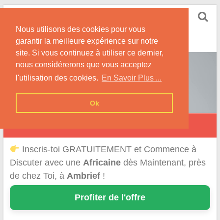
Skip
Rencontrer-Africaine
to
Conseils et Infos pour la Rencontre d'une Belle
Nous utilisons des cookies pour vous
content
Africaine !
garantir la meilleure expérience sur notre
site. Si vous continuez à utiliser ce dernier,
nous considérerons que vous acceptez
l'utilisation des cookies.
En Savoir Plus ...
Ok
Ambrief
Inscris-toi GRATUITEMENT et Commence à
Discuter avec une
Africaine
dès Maintenant, près
de chez Toi, à
Ambrief
!
Profiter de l'offre