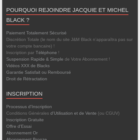
POURQUOI REJOINDRE JACQUIE ET MICHEL
BLACK ?
Paiement Totalement Sécurisé
Discrétion Totale (le nom du site J&M Black n’apparaîtra pas sur
votre compte bancaire) !
Inscription par
Téléphone
!
Suspension Rapide & Simple
de Votre Abonnement !
Vidéos XXX de Blacks
Garantie Satisfait ou Remboursé
Droit de Rétractation
INSCRIPTION
Processus d'Inscription
Conditions Générales
d'Utilisation et de Vente
(ou CGUV)
Inscription Gratuite
Offre d'Essai
Abonnement Or
Abonnement Bronze