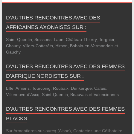
D’AUTRES RENCONTRES AVEC DES
AFRICAINES AXONAISES SUR :
Saint-Quentin
,
Soissons
,
Laon
,
Château-Thierry
,
Tergnier
,
Chauny
,
Villers-Cotterêts
,
Hirson
,
Bohain-en-Vermandois
et
Gauchy
.
D’AUTRES RENCONTRES AVEC DES FEMMES
D’AFRIQUE NORDISTES SUR :
Lille
,
Amiens
,
Tourcoing
,
Roubaix
,
Dunkerque
,
Calais
,
Villeneuve-d'Ascq
,
Saint-Quentin
,
Beauvais
et
Valenciennes
.
D’AUTRES RENCONTRES AVEC DES FEMMES
BLACKS
Sur Armentieres-sur-ourcq (Aisne), Contactez une Célibataire