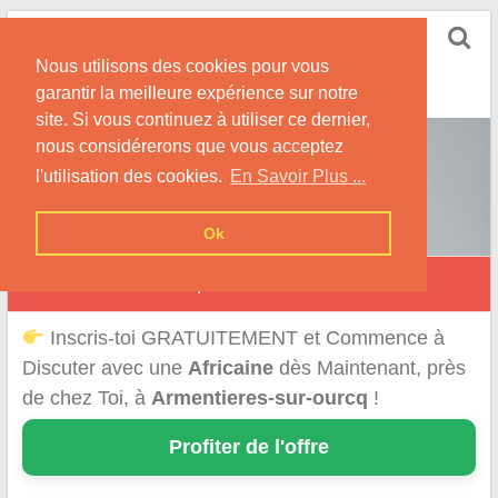
Skip
Rencontrer-Africaine
to
Conseils et Infos pour la Rencontre d'une Belle
Nous utilisons des cookies pour vous
content
Africaine !
garantir la meilleure expérience sur notre
site. Si vous continuez à utiliser ce dernier,
nous considérerons que vous acceptez
l'utilisation des cookies.
En Savoir Plus ...
Ok
Armentières-sur-Ourcq
Inscris-toi GRATUITEMENT et Commence à
Discuter avec une
Africaine
dès Maintenant, près
de chez Toi, à
Armentieres-sur-ourcq
!
Profiter de l'offre