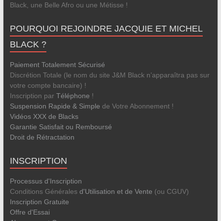
Black, une Belle Afro ou une Métisse !
POURQUOI REJOINDRE JACQUIE ET MICHEL
BLACK ?
Paiement Totalement Sécurisé
Discrétion Totale (le nom du site J&M Black n’apparaîtra pas sur
votre compte bancaire) !
Inscription par
Téléphone
!
Suspension Rapide & Simple
de Votre Abonnement !
Vidéos XXX de Blacks
Garantie Satisfait ou Remboursé
Droit de Rétractation
INSCRIPTION
Processus d'Inscription
Conditions Générales
d'Utilisation et de Vente
(ou CGUV)
Inscription Gratuite
Offre d'Essai