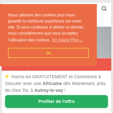
Skip
Rencontrer-Africaine
to
Conseils et Infos pour la Rencontre d'une Belle
Nous utilisons des cookies pour vous
content
Africaine !
garantir la meilleure expérience sur notre
site. Si vous continuez à utiliser ce dernier,
nous considérerons que vous acceptez
l'utilisation des cookies.
En Savoir Plus ...
Ok
Autrey-le-Vay
Inscris-toi GRATUITEMENT et Commence à
Discuter avec une
Africaine
dès Maintenant, près
de chez Toi, à
Autrey-le-vay
!
Profiter de l'offre