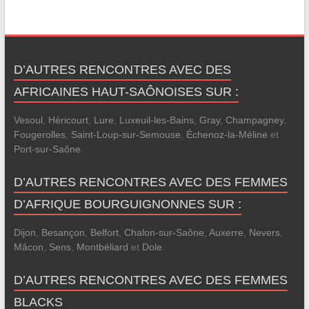
D’AUTRES RENCONTRES AVEC DES
AFRICAINES HAUT-SAÔNOISES SUR :
Vesoul
,
Héricourt
,
Lure
,
Luxeuil-les-Bains
,
Gray
,
Champagney
,
Fougerolles
,
Saint-Loup-sur-Semouse
,
Échenoz-la-Méline
et
Port-sur-Saône
.
D’AUTRES RENCONTRES AVEC DES FEMMES
D’AFRIQUE BOURGUIGNONNES SUR :
Dijon
,
Besançon
,
Belfort
,
Chalon-sur-Saône
,
Auxerre
,
Nevers
,
Mâcon
,
Sens
,
Montbéliard
et
Dole
.
D’AUTRES RENCONTRES AVEC DES FEMMES
BLACKS