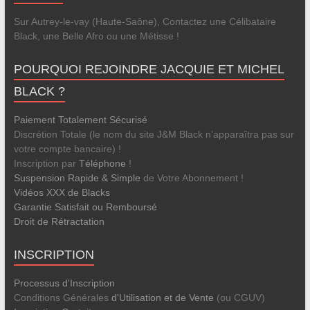
Sur Autrey-le-vay (Haute-Saône), Contactez une Célibataire
Black, une Belle Afro ou une Métisse !
POURQUOI REJOINDRE JACQUIE ET MICHEL
BLACK ?
Paiement Totalement Sécurisé
Discrétion Totale (le nom du site J&M Black n’apparaîtra pas sur
votre compte bancaire) !
Inscription par
Téléphone
!
Suspension Rapide & Simple
de Votre Abonnement !
Vidéos XXX de Blacks
Garantie Satisfait ou Remboursé
Droit de Rétractation
INSCRIPTION
Processus d'Inscription
Conditions Générales
d'Utilisation et de Vente
(ou CGUV)