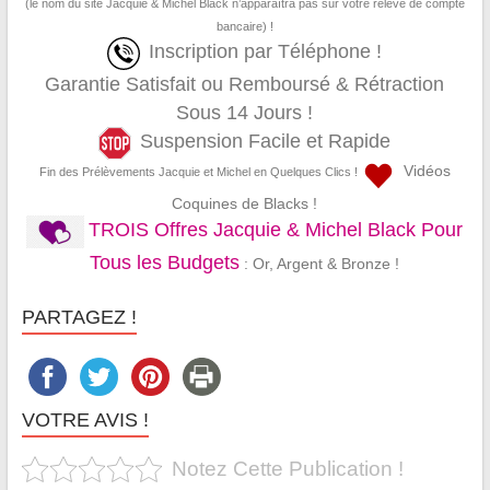
(le nom du site Jacquie & Michel Black n’apparaîtra pas sur votre relevé de compte
bancaire) !
Inscription par Téléphone !
Garantie Satisfait ou Remboursé & Rétraction
Sous 14 Jours !
Suspension Facile et Rapide
Vidéos
Fin des Prélèvements Jacquie et Michel en Quelques Clics !
Coquines de Blacks !
TROIS Offres Jacquie & Michel Black Pour
Tous les Budgets
: Or, Argent & Bronze !
PARTAGEZ !
VOTRE AVIS !
Notez Cette Publication !