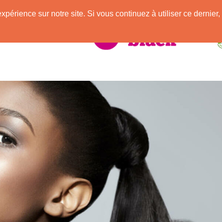
e
expérience sur notre site. Si vous continuez à utiliser ce derni
elle Africaine !