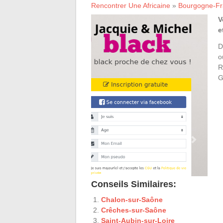
Rencontrer Une Africaine
»
Bourgogne-F
V
e
D
o
R
G
Conseils Similaires:
Chalon-sur-Saône
Crêches-sur-Saône
Saint-Aubin-sur-Loire