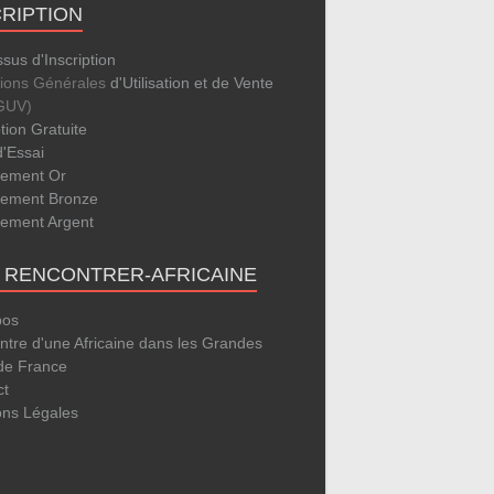
CRIPTION
sus d'Inscription
tions Générales
d'Utilisation et de Vente
GUV)
ption Gratuite
d'Essai
ement Or
ement Bronze
ement Argent
E RENCONTRER-AFRICAINE
pos
tre d'une Africaine dans les Grandes
 de France
ct
ons Légales