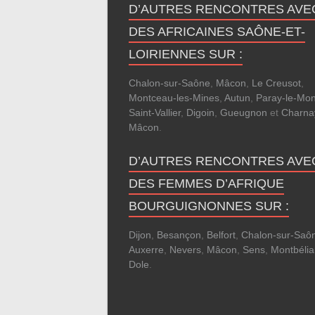
D’AUTRES RENCONTRES AVE
DES AFRICAINES SAÔNE-ET-
LOIRIENNES SUR :
Chalon-sur-Saône
,
Mâcon
,
Le Creusot
,
Montceau-les-Mines
,
Autun
,
Paray-le-Mon
Saint-Vallier
,
Digoin
,
Gueugnon
et
Charnay
Mâcon
.
D’AUTRES RENCONTRES AVE
DES FEMMES D’AFRIQUE
BOURGUIGNONNES SUR :
Dijon
,
Besançon
,
Belfort
,
Chalon-sur-Saô
Auxerre
,
Nevers
,
Mâcon
,
Sens
,
Montbélia
Dole
.