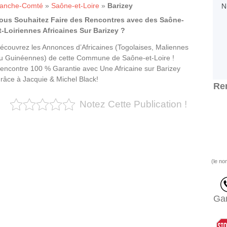
ranche-Comté
»
Saône-et-Loire
»
Barizey
ous Souhaitez Faire des Rencontres avec des Saône-
t-Loiriennes Africaines Sur Barizey ?
écouvrez les Annonces d’Africaines (Togolaises, Maliennes
u Guinéennes) de cette Commune de Saône-et-Loire !
encontre 100 % Garantie avec Une Africaine sur Barizey
râce à Jacquie & Michel Black!
Ren
Notez Cette Publication !
(le no
Gar