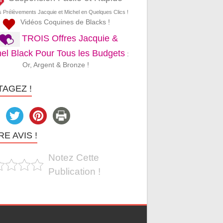
s Prélèvements Jacquie et Michel en Quelques Clics !
Vidéos Coquines de Blacks !
TROIS Offres Jacquie &
el Black Pour Tous les Budgets
:
Or, Argent & Bronze !
TAGEZ !
E AVIS !
Notez Cette
Publication !