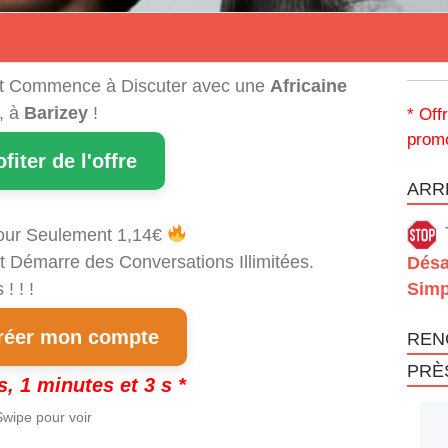
t Commence à Discuter avec une
Africaine
, à
Barizey
!
* Off
promo
ofiter de l'offre
ARRÊ
our Seulement 1,14€
t Démarre des Conversations Illimitées.
Désa
! ! !
Simp
éer mon compte
REN
PRÈ
s, 1 minutes et 3 s *
wipe pour voir