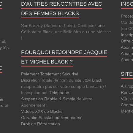
C
D’AUTRES RENCONTRES AVEC
INS
DES FEMMES BLACKS
Proces
Condi
Sur Barizey (Saône-et-Loire), Contactez une
(ou C
Célibataire Black, une Belle Afro ou une Métisse
Inscri
!
Offre 
ial
,
Abonn
-lès-
POURQUOI REJOINDRE JACQUIE
Abonn
Abonn
ET MICHEL BLACK ?
C
SIT
Paiement Totalement Sécurisé
Discrétion Totale (le nom du site J&M Black
À Pro
n’apparaîtra pas sur votre compte bancaire) !
Rencon
Inscription par
Téléphone
!
Villes
Suspension Rapide & Simple
de Votre
ne
,
Conta
Abonnement !
rd
et
Menti
Vidéos XXX de Blacks
Garantie Satisfait ou Remboursé
Droit de Rétractation