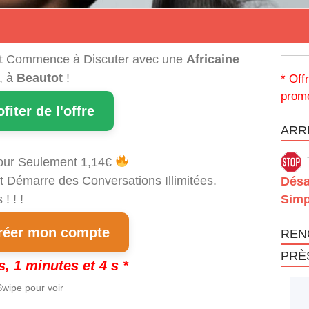
t Commence à Discuter avec une
Africaine
, à
Beautot
!
* Off
promo
ofiter de l'offre
ARRÊ
our Seulement 1,14€
t Démarre des Conversations Illimitées.
Désa
! ! !
Simp
éer mon compte
REN
PRÈ
s, 1 minutes et 3 s *
wipe pour voir