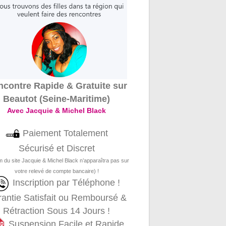
contre Rapide & Gratuite sur
Beautot (Seine-Maritime)
Avec Jacquie & Michel Black
Paiement Totalement
Sécurisé et Discret
m du site Jacquie & Michel Black n’apparaîtra pas sur
votre relevé de compte bancaire) !
Inscription par Téléphone !
antie Satisfait ou Remboursé &
Rétraction Sous 14 Jours !
Suspension Facile et Rapide