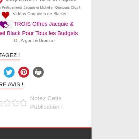
s Prélèvements Jacquie et Michel en Quelques Clics !
Vidéos Coquines de Blacks !
TROIS Offres Jacquie &
el Black Pour Tous les Budgets
:
Or, Argent & Bronze !
TAGEZ !
E AVIS !
Notez Cette
Publication !