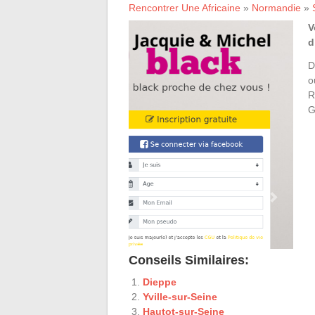
Rencontrer Une Africaine
»
Normandie
»
V
d
D
o
R
G
Conseils Similaires:
Dieppe
Yville-sur-Seine
Hautot-sur-Seine