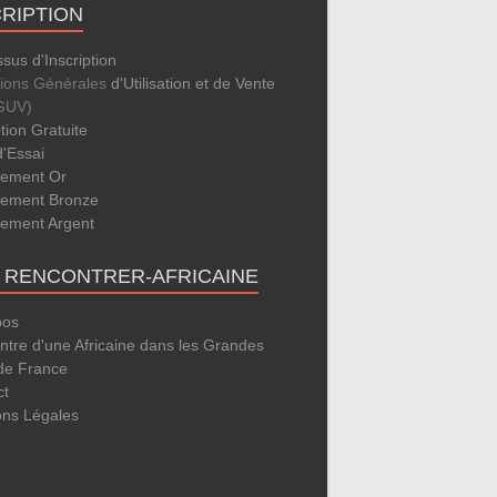
CRIPTION
sus d'Inscription
tions Générales
d'Utilisation et de Vente
GUV)
ption Gratuite
d'Essai
ement Or
ement Bronze
ement Argent
E RENCONTRER-AFRICAINE
pos
tre d'une Africaine dans les Grandes
 de France
ct
ons Légales