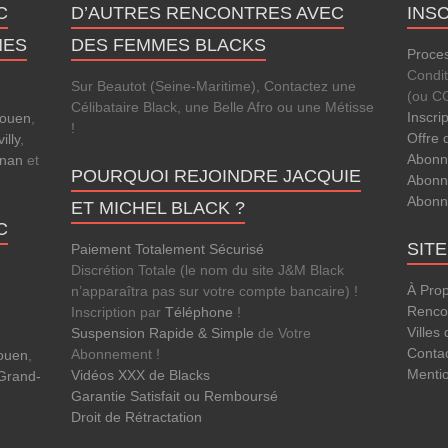
C
D’AUTRES RENCONTRES AVEC
INS
NES
DES FEMMES BLACKS
Proces
Condi
Sur Beautot (Seine-Maritime), Contactez une
(ou C
Célibataire Black, une Belle Afro ou une Métisse
Inscri
Rouen
,
!
Offre 
lly
,
Abonn
gnan
et
POURQUOI REJOINDRE JACQUIE
Abonn
Abonn
ET MICHEL BLACK ?
C
SIT
Paiement Totalement Sécurisé
Discrétion Totale (le nom du site J&M Black
À Pro
n’apparaîtra pas sur votre compte bancaire) !
Rencon
Inscription par
Téléphone
!
Villes
Suspension Rapide & Simple
de Votre
Conta
Abonnement !
Rouen
,
Menti
Vidéos XXX de Blacks
Grand-
Garantie Satisfait ou Remboursé
Droit de Rétractation