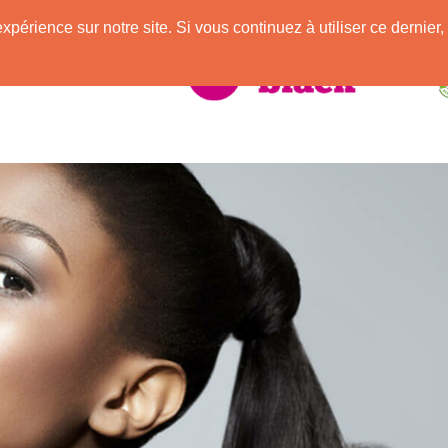
e
expérience sur notre site. Si vous continuez à utiliser ce derni
elle Africaine !