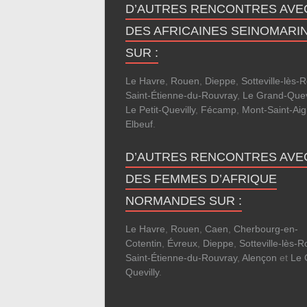
D’AUTRES RENCONTRES AVE
DES AFRICAINES SEINOMARI
SUR :
Le Havre
,
Rouen
,
Dieppe
,
Sotteville-lès-
Saint-Étienne-du-Rouvray
,
Le Grand-Quevi
Le Petit-Quevilly
,
Fécamp
,
Mont-Saint-Ai
Elbeuf
.
D’AUTRES RENCONTRES AVE
DES FEMMES D’AFRIQUE
NORMANDES SUR :
Le Havre
,
Rouen
,
Caen
,
Cherbourg-en-
Cotentin
,
Évreux
,
Dieppe
,
Sotteville-lès-
Saint-Étienne-du-Rouvray
,
Alençon
et
Le 
Quevilly
.