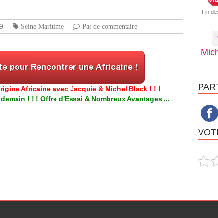
Fin de
19
Seine-Maritime
Pas de commentaire
Mich
PAR
igine Africaine avec Jacquie & Michel Black ! ! !
emain ! ! ! Offre d'Essai & Nombreux Avantages ...
VOTR