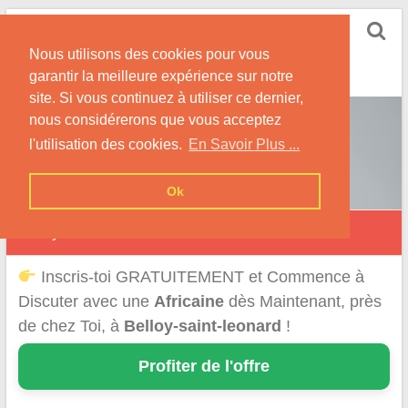
Skip
Rencontrer-Africaine
to
Conseils et Infos pour la Rencontre d'une Belle
Nous utilisons des cookies pour vous
content
Africaine !
garantir la meilleure expérience sur notre
site. Si vous continuez à utiliser ce dernier,
nous considérerons que vous acceptez
l'utilisation des cookies.
En Savoir Plus ...
Ok
Belloy-Saint-Léonard
Inscris-toi GRATUITEMENT et Commence à
Discuter avec une
Africaine
dès Maintenant, près
de chez Toi, à
Belloy-saint-leonard
!
Profiter de l'offre