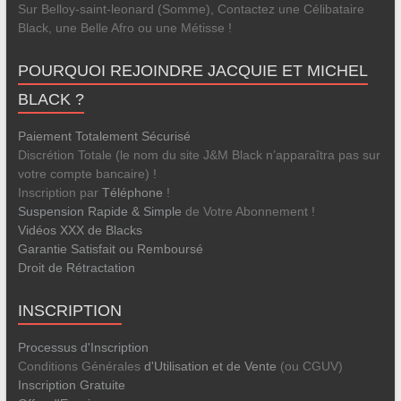
Sur Belloy-saint-leonard (Somme), Contactez une Célibataire
Black, une Belle Afro ou une Métisse !
POURQUOI REJOINDRE JACQUIE ET MICHEL
BLACK ?
Paiement Totalement Sécurisé
Discrétion Totale (le nom du site J&M Black n’apparaîtra pas sur
votre compte bancaire) !
Inscription par
Téléphone
!
Suspension Rapide & Simple
de Votre Abonnement !
Vidéos XXX de Blacks
Garantie Satisfait ou Remboursé
Droit de Rétractation
INSCRIPTION
Processus d'Inscription
Conditions Générales
d'Utilisation et de Vente
(ou CGUV)
Inscription Gratuite