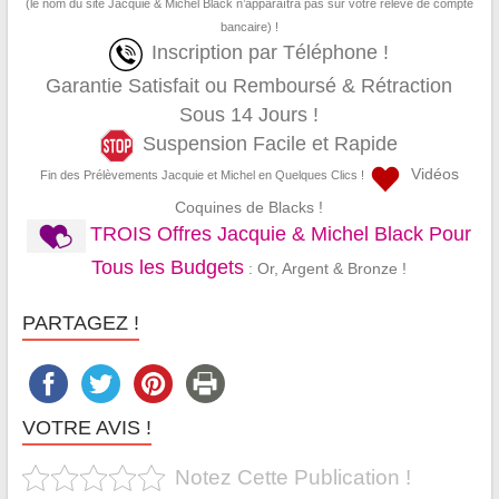
(le nom du site Jacquie & Michel Black n’apparaîtra pas sur votre relevé de compte
bancaire) !
Inscription par Téléphone !
Garantie Satisfait ou Remboursé & Rétraction
Sous 14 Jours !
Suspension Facile et Rapide
Vidéos
Fin des Prélèvements Jacquie et Michel en Quelques Clics !
Coquines de Blacks !
TROIS Offres Jacquie & Michel Black Pour
Tous les Budgets
: Or, Argent & Bronze !
PARTAGEZ !
VOTRE AVIS !
Notez Cette Publication !