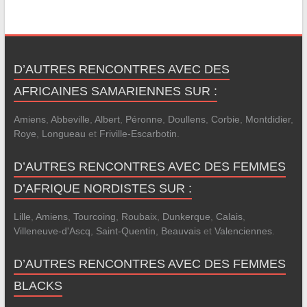
D’AUTRES RENCONTRES AVEC DES
AFRICAINES SAMARIENNES SUR :
Amiens
,
Abbeville
,
Albert
,
Péronne
,
Doullens
,
Corbie
,
Montdidier
,
Roye
,
Longueau
et
Friville-Escarbotin
.
D’AUTRES RENCONTRES AVEC DES FEMMES
D’AFRIQUE NORDISTES SUR :
Lille
,
Amiens
,
Tourcoing
,
Roubaix
,
Dunkerque
,
Calais
,
Villeneuve-d'Ascq
,
Saint-Quentin
,
Beauvais
et
Valenciennes
.
D’AUTRES RENCONTRES AVEC DES FEMMES
BLACKS