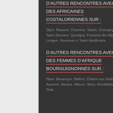
D’AUTRES RENCONTRES AVE
DES AFRICAINES
COSTALORIENNES SUR :
Dijon
,
Beaune
,
Chenôve
,
Talant
,
Chevigny
Saint-Sauveur
,
Quetigny
,
Fontaine-lès-Dij
Longvic
,
Auxonne
et
Saint-Apollinaire
.
D’AUTRES RENCONTRES AVE
DES FEMMES D’AFRIQUE
BOURGUIGNONNES SUR :
Dijon
,
Besançon
,
Belfort
,
Chalon-sur-Saô
Auxerre
,
Nevers
,
Mâcon
,
Sens
,
Montbélia
Dole
.