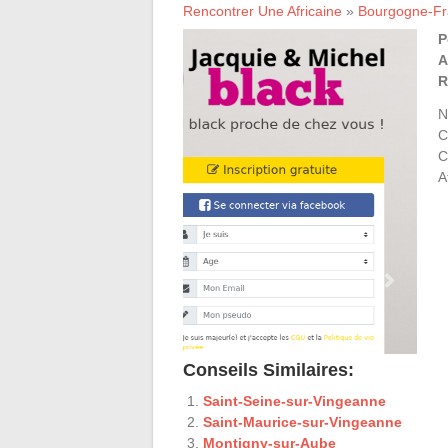
Rencontrer Une Africaine
»
Bourgogne-F
P
A
R
N
C
C
A
Conseils Similaires:
Saint-Seine-sur-Vingeanne
Saint-Maurice-sur-Vingeanne
Montigny-sur-Aube