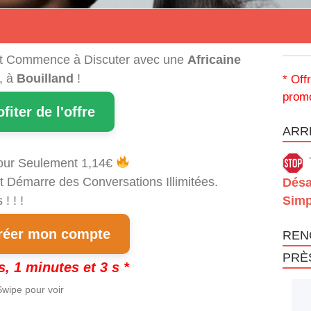
t Commence à Discuter avec une
Africaine
, à
Bouilland
!
* Off
promo
ofiter de l'offre
ARRÊ
our Seulement 1,14€
t Démarre des Conversations Illimitées.
Désa
! ! !
Simp
éer mon compte
REN
PRÈ
s, 1 minutes et 3 s *
wipe pour voir