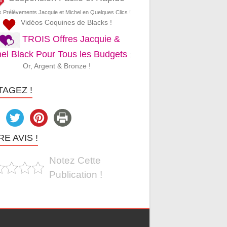
s Prélèvements Jacquie et Michel en Quelques Clics !
Vidéos Coquines de Blacks !
TROIS Offres Jacquie &
el Black Pour Tous les Budgets
:
Or, Argent & Bronze !
TAGEZ !
E AVIS !
Notez Cette
Publication !