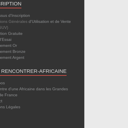
CRIPTION
sus d'Inscription
tions Générales
d'Utilisation et de Vente
GUV)
ption Gratuite
d'Essai
ement Or
ement Bronze
ement Argent
E RENCONTRER-AFRICAINE
pos
tre d'une Africaine dans les Grandes
 de France
ct
ons Légales