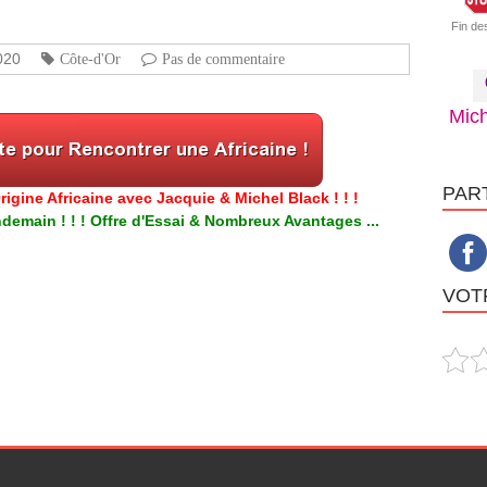
Fin de
020
Côte-d'Or
Pas de commentaire
Mich
PAR
igine Africaine avec Jacquie & Michel Black ! ! !
emain ! ! ! Offre d'Essai & Nombreux Avantages ...
VOTR