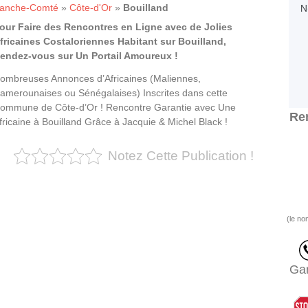
ranche-Comté
»
Côte-d'Or
»
Bouilland
our Faire des Rencontres en Ligne avec de Jolies
fricaines Costaloriennes Habitant sur Bouilland,
endez-vous sur Un Portail Amoureux !
ombreuses Annonces d’Africaines (Maliennes,
amerounaises ou Sénégalaises) Inscrites dans cette
ommune de Côte-d’Or ! Rencontre Garantie avec Une
Ren
fricaine à Bouilland Grâce à Jacquie & Michel Black !
Notez Cette Publication !
(le no
Gar