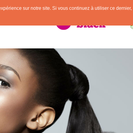
e
expérience sur notre site. Si vous continuez à utiliser ce derni
elle Africaine !