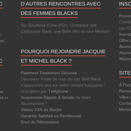
C
D’AUTRES RENCONTRES AVEC
INS
DES FEMMES BLACKS
Proces
Condi
Sur Bouilland (Côte-d'Or), Contactez une
(ou C
Célibataire Black, une Belle Afro ou une Métisse
Inscri
-
!
Offre 
on
,
Abonn
POURQUOI REJOINDRE JACQUIE
Abonn
Abonn
C
ET MICHEL BLACK ?
SIT
Paiement Totalement Sécurisé
Discrétion Totale (le nom du site J&M Black
À Pro
n’apparaîtra pas sur votre compte bancaire) !
Rencon
Inscription par
Téléphone
!
ne
,
Villes
Suspension Rapide & Simple
de Votre
rd
et
Conta
Abonnement !
Menti
Vidéos XXX de Blacks
Garantie Satisfait ou Remboursé
Droit de Rétractation