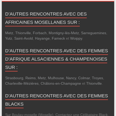
D’AUTRES RENCONTRES AVEC DES
AFRICAINES MOSELLANES SUR :
Metz
,
Thionville
,
Forbach
,
Montigny-lès-Metz
,
Sarreguemines
,
Yutz
,
Saint-Avold
,
Hayange
,
Fameck
et
Woippy
.
D’AUTRES RENCONTRES AVEC DES FEMMES
D’AFRIQUE ALSACIENNES & CHAMPENOISES
SUR :
Strasbourg
,
Reims
,
Metz
,
Mulhouse
,
Nancy
,
Colmar
,
Troyes
,
Charleville-Mézières
,
Châlons-en-Champagne
et
Thionville
.
D’AUTRES RENCONTRES AVEC DES FEMMES
BLACKS
Sur Boulay-moselle (Moselle), Contactez une Célibataire Black,