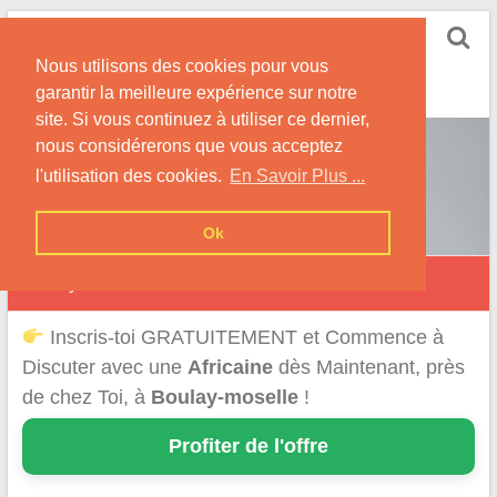
Skip
Rencontrer-Africaine
to
Conseils et Infos pour la Rencontre d'une Belle
Nous utilisons des cookies pour vous
content
Africaine !
garantir la meilleure expérience sur notre
site. Si vous continuez à utiliser ce dernier,
nous considérerons que vous acceptez
l'utilisation des cookies.
En Savoir Plus ...
Ok
Boulay-Moselle
Inscris-toi GRATUITEMENT et Commence à
Discuter avec une
Africaine
dès Maintenant, près
de chez Toi, à
Boulay-moselle
!
Profiter de l'offre