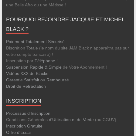
une Belle Afro ou une Métisse !
POURQUOI REJOINDRE JACQUIE ET MICHEL
BLACK ?
Paiement Totalement Sécurisé
Discrétion Totale (le nom du site J&M Black n’apparaîtra pas sur
votre compte bancaire) !
Inscription par
Téléphone
!
Suspension Rapide & Simple
de Votre Abonnement !
Vidéos XXX de Blacks
Garantie Satisfait ou Remboursé
Droit de Rétractation
INSCRIPTION
Processus d'Inscription
Conditions Générales
d'Utilisation et de Vente
(ou CGUV)
Inscription Gratuite
Offre d'Essai