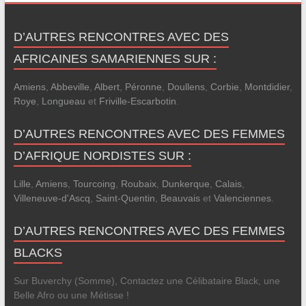
D’AUTRES RENCONTRES AVEC DES
AFRICAINES SAMARIENNES SUR :
Amiens
,
Abbeville
,
Albert
,
Péronne
,
Doullens
,
Corbie
,
Montdidier
,
Roye
,
Longueau
et
Friville-Escarbotin
.
D’AUTRES RENCONTRES AVEC DES FEMMES
D’AFRIQUE NORDISTES SUR :
Lille
,
Amiens
,
Tourcoing
,
Roubaix
,
Dunkerque
,
Calais
,
Villeneuve-d'Ascq
,
Saint-Quentin
,
Beauvais
et
Valenciennes
.
D’AUTRES RENCONTRES AVEC DES FEMMES
BLACKS
Sur Buverchy (Somme), Contactez une Célibataire Black, une
Belle Afro ou une Métisse !