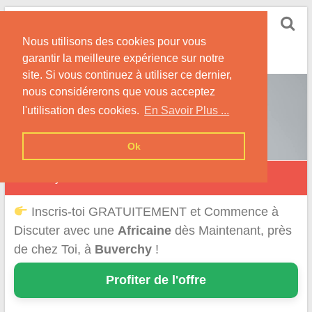
Skip
Rencontrer-Africaine
to
Conseils et Infos pour la Rencontre d'une Belle
Nous utilisons des cookies pour vous
content
Africaine !
garantir la meilleure expérience sur notre
site. Si vous continuez à utiliser ce dernier,
nous considérerons que vous acceptez
l'utilisation des cookies.
En Savoir Plus ...
Ok
Buverchy
Inscris-toi GRATUITEMENT et Commence à
Discuter avec une
Africaine
dès Maintenant, près
de chez Toi, à
Buverchy
!
Profiter de l'offre