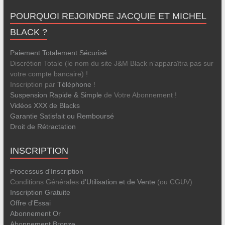
POURQUOI REJOINDRE JACQUIE ET MICHEL
BLACK ?
Paiement Totalement Sécurisé
Discrétion Totale (le nom du site J&M Black n’apparaîtra pas sur
votre compte bancaire) !
Inscription par
Téléphone
!
Suspension Rapide & Simple
de Votre Abonnement !
Vidéos XXX de Blacks
Garantie Satisfait ou Remboursé
Droit de Rétractation
INSCRIPTION
Processus d'Inscription
Conditions Générales
d'Utilisation et de Vente
(ou CGUV)
Inscription Gratuite
Offre d'Essai
Abonnement Or
Abonnement Bronze