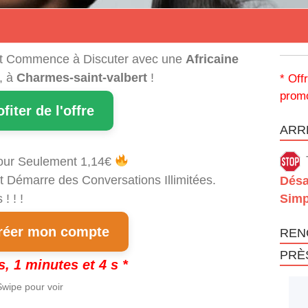
t Commence à Discuter avec une
Africaine
, à
Charmes-saint-valbert
!
* Off
promo
ofiter de l'offre
ARRÊ
our Seulement 1,14€
t Démarre des Conversations Illimitées.
Désa
! ! !
Simp
éer mon compte
REN
PRÈ
s, 1 minutes et 3 s *
wipe pour voir