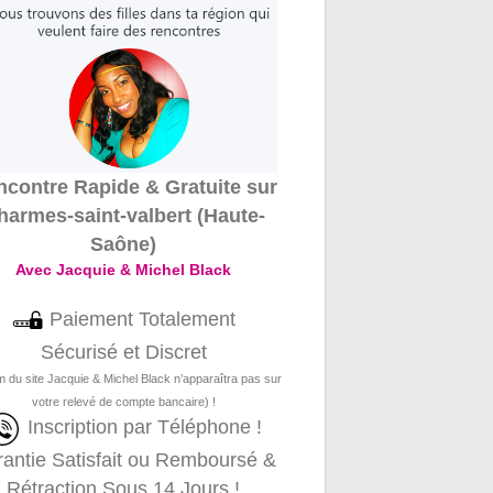
contre Rapide & Gratuite sur
harmes-saint-valbert (Haute-
Saône)
Avec Jacquie & Michel Black
Paiement Totalement
Sécurisé et Discret
m du site Jacquie & Michel Black n’apparaîtra pas sur
votre relevé de compte bancaire) !
Inscription par Téléphone !
antie Satisfait ou Remboursé &
Rétraction Sous 14 Jours !