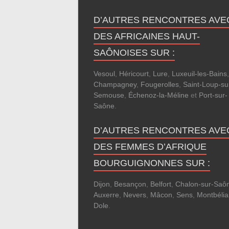
D’AUTRES RENCONTRES AVE
DES AFRICAINES HAUT-
SAÔNOISES SUR :
Vesoul
,
Héricourt
,
Lure
,
Luxeuil-les-Bains
Champagney
,
Fougerolles
,
Saint-Loup-su
Semouse
,
Échenoz-la-Méline
et
Port-sur-
Saône
.
D’AUTRES RENCONTRES AVE
DES FEMMES D’AFRIQUE
BOURGUIGNONNES SUR :
Dijon
,
Besançon
,
Belfort
,
Chalon-sur-Saô
Auxerre
,
Nevers
,
Mâcon
,
Sens
,
Montbélia
Dole
.