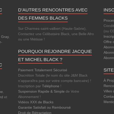
C
D’AUTRES RENCONTRES AVEC
INS
DES FEMMES BLACKS
Proces
Condi
Sur Charmes-saint-valbert (Haute-Saône),
(ou C
Contactez une Célibataire Black, une Belle Afro
Inscri
,
Gray
,
ou une Métisse !
Offre 
r-
Abonn
POURQUOI REJOINDRE JACQUIE
Abonn
Abonn
ET MICHEL BLACK ?
C
SIT
Paiement Totalement Sécurisé
Discrétion Totale (le nom du site J&M Black
À Pro
n’apparaîtra pas sur votre compte bancaire) !
Rencon
Inscription par
Téléphone
!
Villes
Suspension Rapide & Simple
de Votre
ne
,
Conta
Abonnement !
rd
et
Menti
Vidéos XXX de Blacks
Garantie Satisfait ou Remboursé
Droit de Rétractation