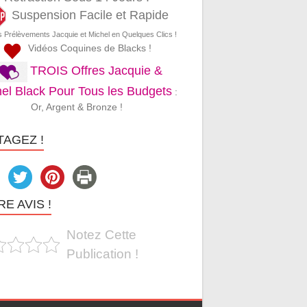
Suspension Facile et Rapide
s Prélèvements Jacquie et Michel en Quelques Clics !
Vidéos Coquines de Blacks !
TROIS Offres Jacquie &
el Black Pour Tous les Budgets
:
Or, Argent & Bronze !
TAGEZ !
E AVIS !
Notez Cette
Publication !