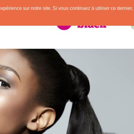
e
expérience sur notre site. Si vous continuez à utiliser ce derni
elle Africaine !