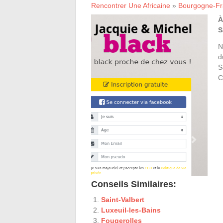
Rencontrer Une Africaine
»
Bourgogne-F
À
S
N
d
S
C
Conseils Similaires:
Saint-Valbert
Luxeuil-les-Bains
Fougerolles