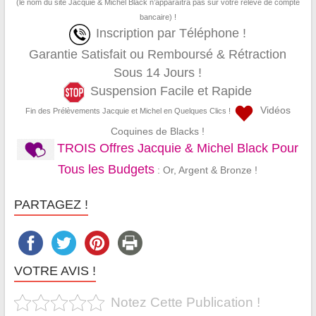
(le nom du site Jacquie & Michel Black n’apparaîtra pas sur votre relevé de compte
bancaire) !
Inscription par Téléphone !
Garantie Satisfait ou Remboursé & Rétraction
Sous 14 Jours !
Suspension Facile et Rapide
Vidéos
Fin des Prélèvements Jacquie et Michel en Quelques Clics !
Coquines de Blacks !
TROIS Offres Jacquie & Michel Black Pour
Tous les Budgets
: Or, Argent & Bronze !
PARTAGEZ !
VOTRE AVIS !
Notez Cette Publication !