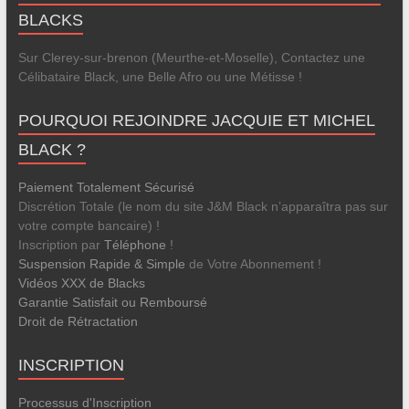
BLACKS
Sur Clerey-sur-brenon (Meurthe-et-Moselle), Contactez une
Célibataire Black, une Belle Afro ou une Métisse !
POURQUOI REJOINDRE JACQUIE ET MICHEL
BLACK ?
Paiement Totalement Sécurisé
Discrétion Totale (le nom du site J&M Black n’apparaîtra pas sur
votre compte bancaire) !
Inscription par
Téléphone
!
Suspension Rapide & Simple
de Votre Abonnement !
Vidéos XXX de Blacks
Garantie Satisfait ou Remboursé
Droit de Rétractation
INSCRIPTION
Processus d'Inscription