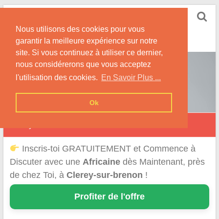
Skip
Rencontrer-Africaine
to
Conseils et Infos pour la Rencontre d'une Belle
Nous utilisons des cookies pour vous
content
Africaine !
garantir la meilleure expérience sur notre
site. Si vous continuez à utiliser ce dernier,
nous considérerons que vous acceptez
l'utilisation des cookies.
En Savoir Plus ...
Ok
Clérey-sur-Brenon
Inscris-toi GRATUITEMENT et Commence à
Discuter avec une
Africaine
dès Maintenant, près
de chez Toi, à
Clerey-sur-brenon
!
Profiter de l'offre