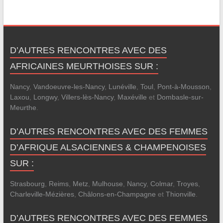
D’AUTRES RENCONTRES AVEC DES
AFRICAINES MEURTHOISES SUR :
Nancy
,
Vandoeuvre-les-Nancy
,
Lunéville
,
Toul
,
Pont-à-Mousson
,
Laxou
,
Longwy
,
Villers-lès-Nancy
,
Maxéville
et
Dombasle-sur-
Meurthe
.
D’AUTRES RENCONTRES AVEC DES FEMMES
D’AFRIQUE ALSACIENNES & CHAMPENOISES
SUR :
Strasbourg
,
Reims
,
Metz
,
Mulhouse
,
Nancy
,
Colmar
,
Troyes
,
Charleville-Mézières
,
Châlons-en-Champagne
et
Thionville
.
D’AUTRES RENCONTRES AVEC DES FEMMES