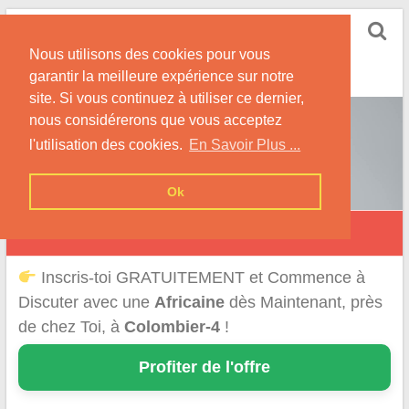
Skip
Rencontrer-Africaine
to
Conseils et Infos pour la Rencontre d'une Belle
Nous utilisons des cookies pour vous
content
Africaine !
garantir la meilleure expérience sur notre
site. Si vous continuez à utiliser ce dernier,
nous considérerons que vous acceptez
l'utilisation des cookies.
En Savoir Plus ...
Ok
Colombier
Inscris-toi GRATUITEMENT et Commence à
Discuter avec une
Africaine
dès Maintenant, près
de chez Toi, à
Colombier-4
!
Profiter de l'offre