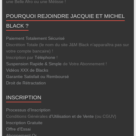
une Belle Afro ou une Métisse !
POURQUOI REJOINDRE JACQUIE ET MICHEL
BLACK ?
Paiement Totalement Sécurisé
Discrétion Totale (le nom du site J&M Black n’apparaîtra pas sur
votre compte bancaire) !
Inscription par
Téléphone
!
Suspension Rapide & Simple
de Votre Abonnement !
Vidéos XXX de Blacks
Garantie Satisfait ou Remboursé
Droit de Rétractation
INSCRIPTION
Processus d'Inscription
Conditions Générales
d'Utilisation et de Vente
(ou CGUV)
Inscription Gratuite
Offre d'Essai
Abonnement Or