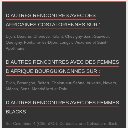
D’AUTRES RENCONTRES AVEC DES
AFRICAINES COSTALORIENNES SUR :
Dijon
,
Beaune
,
Chenôve
,
Talant
,
Chevigny-Saint-Sauveur
,
Quetigny
,
Fontaine-lès-Dijon
,
Longvic
,
Auxonne
et
Saint-
Apollinaire
.
D’AUTRES RENCONTRES AVEC DES FEMMES
D’AFRIQUE BOURGUIGNONNES SUR :
Dijon
,
Besançon
,
Belfort
,
Chalon-sur-Saône
,
Auxerre
,
Nevers
,
Mâcon
,
Sens
,
Montbéliard
et
Dole
.
D’AUTRES RENCONTRES AVEC DES FEMMES
BLACKS
Sur Colombier-4 (Côte-d'Or), Contactez une Célibataire Black,