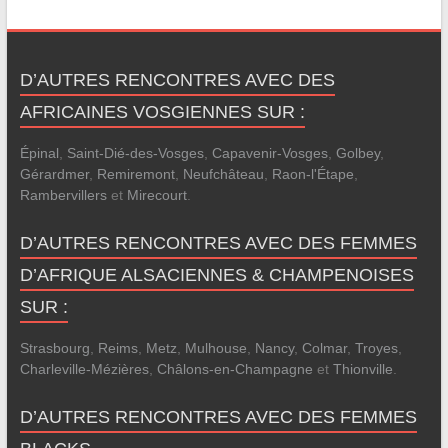
D’AUTRES RENCONTRES AVEC DES
AFRICAINES VOSGIENNES SUR :
Épinal
,
Saint-Dié-des-Vosges
,
Capavenir-Vosges
,
Golbey
,
Gérardmer
,
Remiremont
,
Neufchâteau
,
Raon-l'Étape
,
Rambervillers
et
Mirecourt
.
D’AUTRES RENCONTRES AVEC DES FEMMES
D’AFRIQUE ALSACIENNES & CHAMPENOISES
SUR :
Strasbourg
,
Reims
,
Metz
,
Mulhouse
,
Nancy
,
Colmar
,
Troyes
,
Charleville-Mézières
,
Châlons-en-Champagne
et
Thionville
.
D’AUTRES RENCONTRES AVEC DES FEMMES