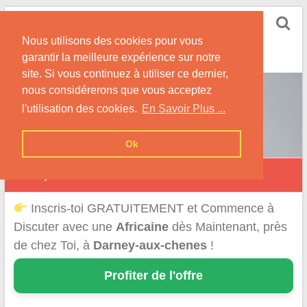
Skip
Rencontrer-Africaine
to
Conseils et Infos pour la Rencontre d'une Belle
Nous utilisons des cookies pour vous
content
Africaine !
garantir la meilleure expérience sur notre
site. Si vous continuez à utiliser ce dernier,
nous considérerons que vous acceptez
l'utilisation des cookies.
En Savoir Plus ...
Ok
Darney-aux-Chênes
Inscris-toi GRATUITEMENT et Commence à
Discuter avec une
Africaine
dès Maintenant, près
de chez Toi, à
Darney-aux-chenes
!
Profiter de l'offre