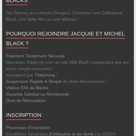
BLACKS
Sur Darney-aux-chenes (Vosges), Contactez une Célibataire
Black, une Belle Afro ou une Métisse !
POURQUOI REJOINDRE JACQUIE ET MICHEL
BLACK ?
Paiement Totalement Sécurisé
Discrétion Totale (le nom du site J&M Black n’apparaîtra pas sur
votre compte bancaire) !
Inscription par
Téléphone
!
Suspension Rapide & Simple
de Votre Abonnement !
Vidéos XXX de Blacks
Garantie Satisfait ou Remboursé
Droit de Rétractation
INSCRIPTION
Processus d'Inscription
Conditions Générales
d'Utilisation et de Vente
(ou CGUV)