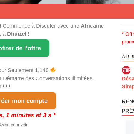
t Commence à Discuter avec une
Africaine
, à
Dhuizel
!
* Off
promo
ofiter de l'offre
ARRÊ
our Seulement 1,14€
t Démarre des Conversations Illimitées.
Désa
! ! !
Simp
éer mon compte
REN
PRÈ
s, 1 minutes et 3 s *
wipe pour voir