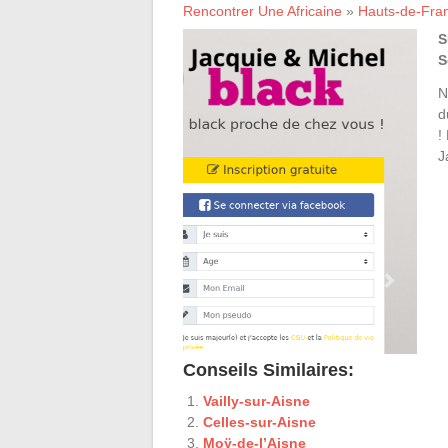
Rencontrer Une Africaine
»
Hauts-de-Fra
S
S
N
d
!
J
Conseils Similaires:
Vailly-sur-Aisne
Celles-sur-Aisne
Moÿ-de-l’Aisne