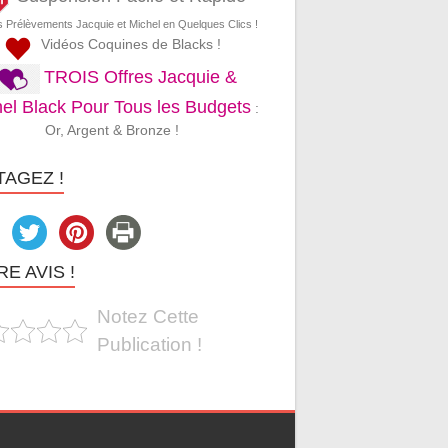
s Prélèvements Jacquie et Michel en Quelques Clics !
Vidéos Coquines de Blacks !
TROIS Offres Jacquie &
el Black Pour Tous les Budgets
:
Or, Argent & Bronze !
TAGEZ !
E AVIS !
Notez Cette
Publication !