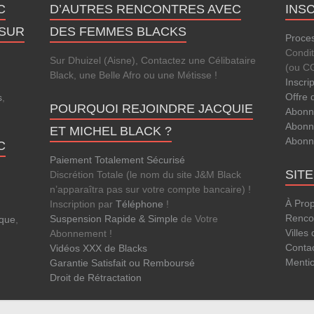
C
D’AUTRES RENCONTRES AVEC
INS
 SUR
DES FEMMES BLACKS
Proces
Condi
Sur Dhuizel (Aisne), Contactez une Célibataire
(ou C
Black, une Belle Afro ou une Métisse !
Inscri
Offre 
s
,
POURQUOI REJOINDRE JACQUIE
Abonn
.
Abonn
ET MICHEL BLACK ?
Abonn
C
Paiement Totalement Sécurisé
SIT
Discrétion Totale (le nom du site J&M Black
n’apparaîtra pas sur votre compte bancaire) !
À Pro
Inscription par
Téléphone
!
Rencon
Suspension Rapide & Simple
de Votre
que
,
Villes
Abonnement !
Conta
Vidéos XXX de Blacks
Menti
Garantie Satisfait ou Remboursé
Droit de Rétractation