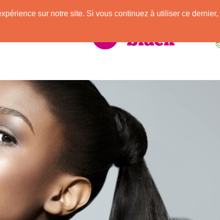
e
expérience sur notre site. Si vous continuez à utiliser ce derni
elle Africaine !