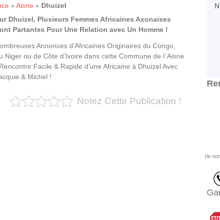
nce
»
Aisne
»
Dhuizel
ur Dhuizel, Plusieurs Femmes Africaines Axonaises
ont Partantes Pour Une Relation avec Un Homme !
ombreuses Annonces d’Africaines Originaires du Congo,
u Niger ou de Côte d’Ivoire dans cette Commune de l’ Aisne
 Rencontre Facile & Rapide d’une Africaine à Dhuizel Avec
acquie & Michel !
Ren
Notez Cette Publication !
(le no
Gar