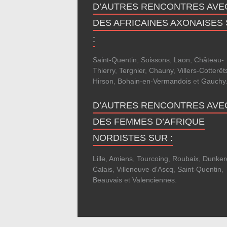
D’AUTRES RENCONTRES AVE
DES AFRICAINES AXONAISES
:
Saint-Quentin
,
Soissons
,
Laon
,
Château-
Thierry
,
Tergnier
,
Chauny
,
Villers-Cotterêt
Hirson
,
Bohain-en-Vermandois
et
Gauchy
D’AUTRES RENCONTRES AVE
DES FEMMES D’AFRIQUE
NORDISTES SUR :
Lille
,
Amiens
,
Tourcoing
,
Roubaix
,
Dunker
Calais
,
Villeneuve-d'Ascq
,
Saint-Quentin
,
Beauvais
et
Valenciennes
.