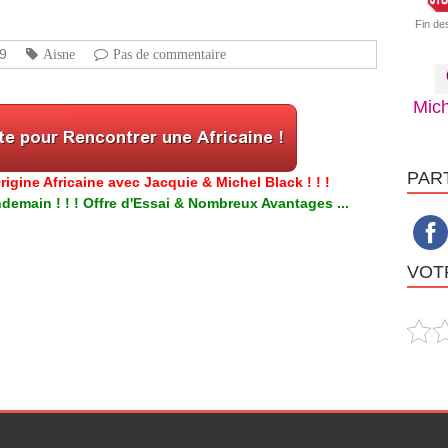
Fin de
19
Aisne
Pas de commentaire
Mich
PAR
igine Africaine avec Jacquie & Michel Black ! ! !
emain ! ! ! Offre d'Essai & Nombreux Avantages ...
VOTR