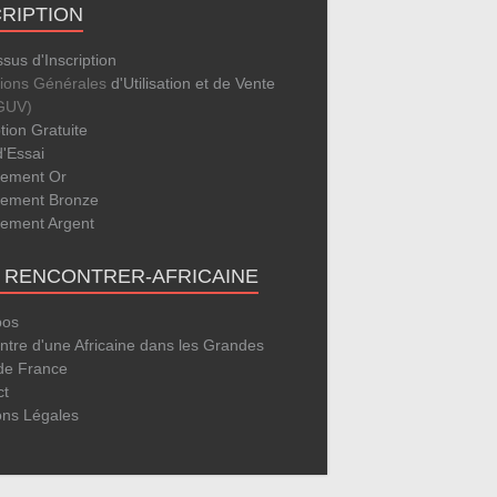
CRIPTION
sus d'Inscription
tions Générales
d'Utilisation et de Vente
GUV)
ption Gratuite
d'Essai
ement Or
ement Bronze
ement Argent
E RENCONTRER-AFRICAINE
pos
tre d'une Africaine dans les Grandes
 de France
ct
ons Légales