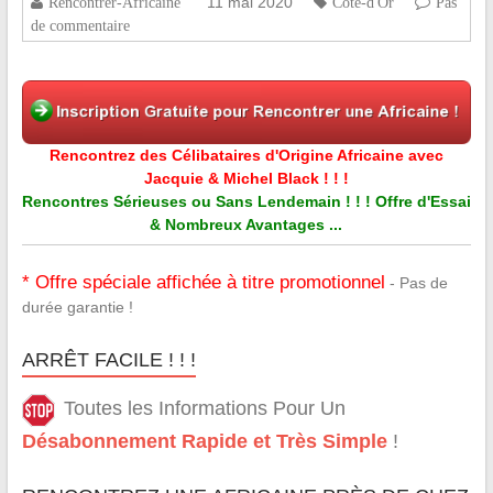
11 mai 2020
Rencontrer-Africaine
Côte-d'Or
Pas
de commentaire
Rencontrez des Célibataires d'Origine Africaine avec
Jacquie & Michel Black ! ! !
Rencontres Sérieuses ou Sans Lendemain ! ! ! Offre d'Essai
& Nombreux Avantages ...
* Offre spéciale affichée à titre promotionnel
- Pas de
durée garantie !
ARRÊT FACILE ! ! !
Toutes les Informations Pour Un
Désabonnement Rapide et Très Simple
!