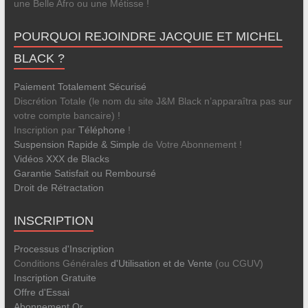
une Belle Afro ou une Métisse !
POURQUOI REJOINDRE JACQUIE ET MICHEL
BLACK ?
Paiement Totalement Sécurisé
Discrétion Totale (le nom du site J&M Black n’apparaîtra pas sur
votre compte bancaire) !
Inscription par
Téléphone
!
Suspension Rapide & Simple
de Votre Abonnement !
Vidéos XXX de Blacks
Garantie Satisfait ou Remboursé
Droit de Rétractation
INSCRIPTION
Processus d'Inscription
Conditions Générales
d'Utilisation et de Vente
(ou CGUV)
Inscription Gratuite
Offre d'Essai
Abonnement Or