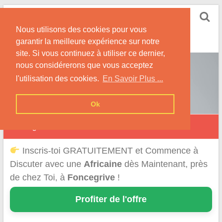
Skip
Rencontrer-Africaine
to
Conseils et Infos pour la Rencontre d'une Belle
Nous utilisons des cookies pour vous
content
Africaine !
garantir la meilleure expérience sur notre
site. Si vous continuez à utiliser ce dernier,
nous considérerons que vous acceptez
l'utilisation des cookies.
En Savoir Plus ...
Ok
Foncegrive
Inscris-toi GRATUITEMENT et Commence à
Discuter avec une
Africaine
dès Maintenant, près
de chez Toi, à
Foncegrive
!
Profiter de l'offre