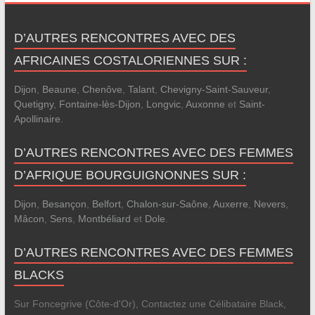
D’AUTRES RENCONTRES AVEC DES
AFRICAINES COSTALORIENNES SUR :
Dijon
,
Beaune
,
Chenôve
,
Talant
,
Chevigny-Saint-Sauveur
,
Quetigny
,
Fontaine-lès-Dijon
,
Longvic
,
Auxonne
et
Saint-
Apollinaire
.
D’AUTRES RENCONTRES AVEC DES FEMMES
D’AFRIQUE BOURGUIGNONNES SUR :
Dijon
,
Besançon
,
Belfort
,
Chalon-sur-Saône
,
Auxerre
,
Nevers
,
Mâcon
,
Sens
,
Montbéliard
et
Dole
.
D’AUTRES RENCONTRES AVEC DES FEMMES
BLACKS
Sur Foncegrive (Côte-d'Or), Contactez une Célibataire Black,