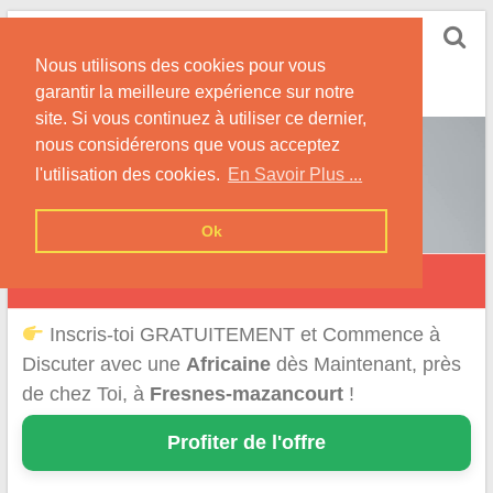
Skip
Rencontrer-Africaine
to
Conseils et Infos pour la Rencontre d'une Belle
Nous utilisons des cookies pour vous
content
Africaine !
garantir la meilleure expérience sur notre
site. Si vous continuez à utiliser ce dernier,
nous considérerons que vous acceptez
l'utilisation des cookies.
En Savoir Plus ...
Ok
Fresnes-Mazancourt
Inscris-toi GRATUITEMENT et Commence à
Discuter avec une
Africaine
dès Maintenant, près
de chez Toi, à
Fresnes-mazancourt
!
Profiter de l'offre