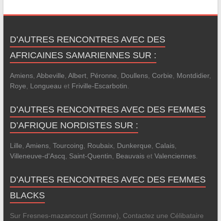
D’AUTRES RENCONTRES AVEC DES
AFRICAINES SAMARIENNES SUR :
Amiens
,
Abbeville
,
Albert
,
Péronne
,
Doullens
,
Corbie
,
Montdidier
,
Roye
,
Longueau
et
Friville-Escarbotin
.
D’AUTRES RENCONTRES AVEC DES FEMMES
D’AFRIQUE NORDISTES SUR :
Lille
,
Amiens
,
Tourcoing
,
Roubaix
,
Dunkerque
,
Calais
,
Villeneuve-d'Ascq
,
Saint-Quentin
,
Beauvais
et
Valenciennes
.
D’AUTRES RENCONTRES AVEC DES FEMMES
BLACKS
Sur Fresnes-mazancourt (Somme), Contactez une Célibataire