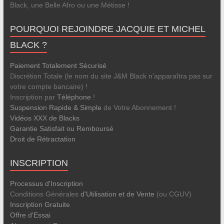
Black, une Belle Afro ou une Métisse !
POURQUOI REJOINDRE JACQUIE ET MICHEL
BLACK ?
Paiement Totalement Sécurisé
Discrétion Totale (le nom du site J&M Black n’apparaîtra pas sur
votre compte bancaire) !
Inscription par
Téléphone
!
Suspension Rapide & Simple
de Votre Abonnement !
Vidéos XXX de Blacks
Garantie Satisfait ou Remboursé
Droit de Rétractation
INSCRIPTION
Processus d'Inscription
Conditions Générales
d'Utilisation et de Vente
(ou CGUV)
Inscription Gratuite
Offre d'Essai