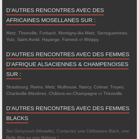
D’AUTRES RENCONTRES AVEC DES
AFRICAINES MOSELLANES SUR :
Metz
,
Thionville
,
Forbach
,
Montigny-lès-Metz
,
Sarreguemines
,
Yutz
,
Saint-Avold
,
Hayange
,
Fameck
et
Woippy
.
D’AUTRES RENCONTRES AVEC DES FEMMES
D’AFRIQUE ALSACIENNES & CHAMPENOISES
SUR :
Strasbourg
,
Reims
,
Metz
,
Mulhouse
,
Nancy
,
Colmar
,
Troyes
,
Charleville-Mézières
,
Châlons-en-Champagne
et
Thionville
.
D’AUTRES RENCONTRES AVEC DES FEMMES
BLACKS
Sur Givrycourt (Moselle), Contactez une Célibataire Black, une
Belle Afro ou une Métisse !