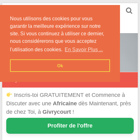
Skip
Rencontrer-Africaine
to
Conseils et Infos pour la Rencontre d'une Belle
Nous utilisons des cookies pour vous
content
Africaine !
garantir la meilleure expérience sur notre
site. Si vous continuez à utiliser ce dernier,
nous considérerons que vous acceptez
l'utilisation des cookies.
En Savoir Plus ...
Ok
Givrycourt
Inscris-toi GRATUITEMENT et Commence à
Discuter avec une
Africaine
dès Maintenant, près
de chez Toi, à
Givrycourt
!
Profiter de l'offre