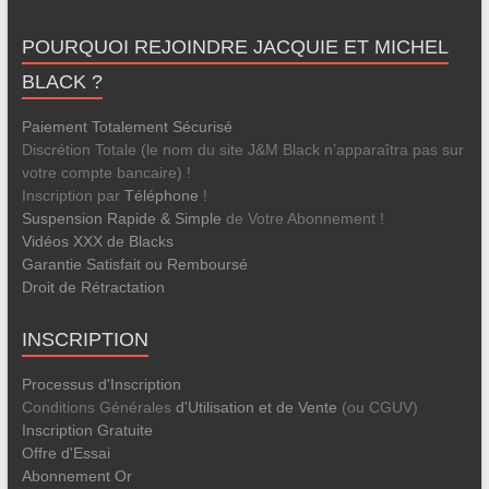
POURQUOI REJOINDRE JACQUIE ET MICHEL
BLACK ?
Paiement Totalement Sécurisé
Discrétion Totale (le nom du site J&M Black n’apparaîtra pas sur
votre compte bancaire) !
Inscription par
Téléphone
!
Suspension Rapide & Simple
de Votre Abonnement !
Vidéos XXX de Blacks
Garantie Satisfait ou Remboursé
Droit de Rétractation
INSCRIPTION
Processus d'Inscription
Conditions Générales
d'Utilisation et de Vente
(ou CGUV)
Inscription Gratuite
Offre d'Essai
Abonnement Or