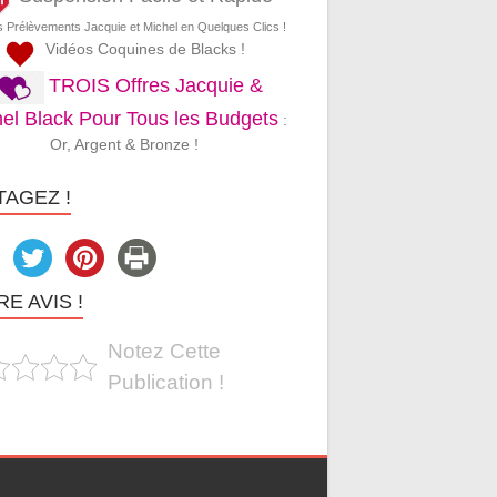
s Prélèvements Jacquie et Michel en Quelques Clics !
Vidéos Coquines de Blacks !
TROIS Offres Jacquie &
el Black Pour Tous les Budgets
:
Or, Argent & Bronze !
TAGEZ !
E AVIS !
Notez Cette
Publication !