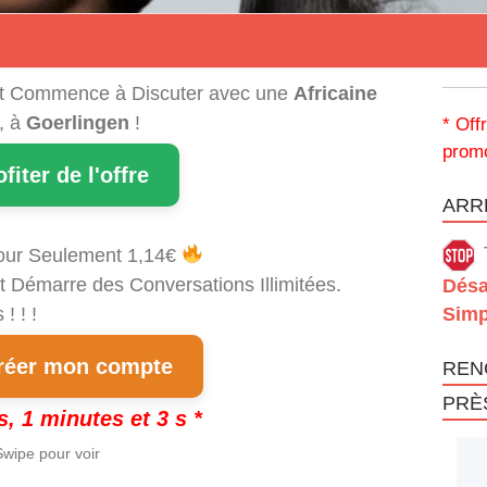
t Commence à Discuter avec une
Africaine
, à
Goerlingen
!
* Off
promo
ofiter de l'offre
ARRÊ
our Seulement 1,14€
t Démarre des Conversations Illimitées.
Désa
! ! !
Simp
éer mon compte
REN
PRÈ
s, 1 minutes et 3 s *
wipe pour voir