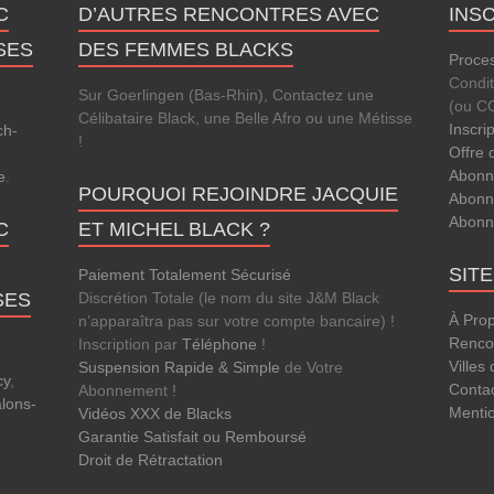
C
D’AUTRES RENCONTRES AVEC
INS
SES
DES FEMMES BLACKS
Proces
Condi
Sur Goerlingen (Bas-Rhin), Contactez une
(ou C
Célibataire Black, une Belle Afro ou une Métisse
Inscri
rch-
!
Offre 
Abonn
e
.
POURQUOI REJOINDRE JACQUIE
Abonn
Abonn
C
ET MICHEL BLACK ?
SIT
Paiement Totalement Sécurisé
SES
Discrétion Totale (le nom du site J&M Black
À Pro
n’apparaîtra pas sur votre compte bancaire) !
Rencon
Inscription par
Téléphone
!
Villes
Suspension Rapide & Simple
de Votre
cy
,
Conta
Abonnement !
lons-
Menti
Vidéos XXX de Blacks
Garantie Satisfait ou Remboursé
Droit de Rétractation