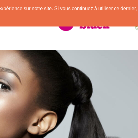
e
expérience sur notre site. Si vous continuez à utiliser ce derni
elle Africaine !