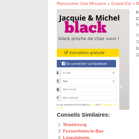
Rencontrer Une Africaine
»
Grand-Est
»
B
I
C
?
T
T
B
G
Conseils Similaires:
Strasbourg
Fessenheim-le-Bas
Lingolsheim