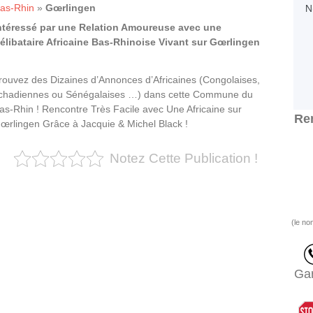
as-Rhin
»
Gœrlingen
ntéressé par une Relation Amoureuse avec une
élibataire Africaine Bas-Rhinoise Vivant sur Gœrlingen
rouvez des Dizaines d’Annonces d’Africaines (Congolaises,
chadiennes ou Sénégalaises …) dans cette Commune du
as-Rhin ! Rencontre Très Facile avec Une Africaine sur
Ren
œrlingen Grâce à Jacquie & Michel Black !
Notez Cette Publication !
(le no
Gar