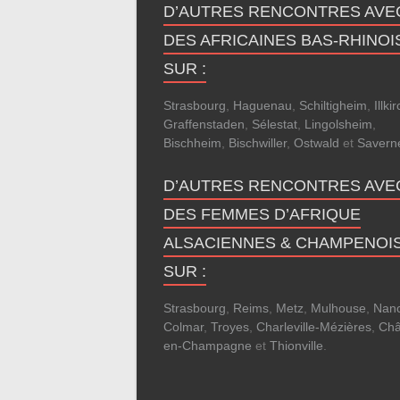
D’AUTRES RENCONTRES AVE
DES AFRICAINES BAS-RHINOI
SUR :
Strasbourg
,
Haguenau
,
Schiltigheim
,
Illki
Graffenstaden
,
Sélestat
,
Lingolsheim
,
Bischheim
,
Bischwiller
,
Ostwald
et
Savern
D’AUTRES RENCONTRES AVE
DES FEMMES D’AFRIQUE
ALSACIENNES & CHAMPENOI
SUR :
Strasbourg
,
Reims
,
Metz
,
Mulhouse
,
Nan
Colmar
,
Troyes
,
Charleville-Mézières
,
Châ
en-Champagne
et
Thionville
.