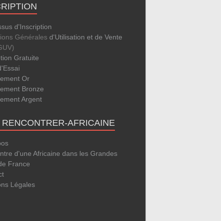
CRIPTION
sus d'Inscription
tions Générales
d'Utilisation et de Vente
GUV)
ption Gratuite
d'Essai
ement Or
ement Bronze
ement Argent
E RENCONTRER-AFRICAINE
pos
tre d'une Africaine dans les Grandes
 de France
ct
ons Légales