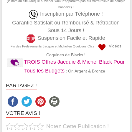
(le nom du site Jacquie & Michel Black n’apparaîtra pas sur votre relevé de compte
bancaire) !
Inscription par Téléphone !
Garantie Satisfait ou Remboursé & Rétraction
Sous 14 Jours !
Suspension Facile et Rapide
Vidéos
Fin des Prélèvements Jacquie et Michel en Quelques Clics !
Coquines de Blacks !
TROIS Offres Jacquie & Michel Black Pour
Tous les Budgets
: Or, Argent & Bronze !
PARTAGEZ !
VOTRE AVIS !
Notez Cette Publication !