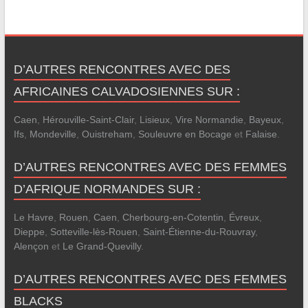
D’AUTRES RENCONTRES AVEC DES
AFRICAINES CALVADOSIENNES SUR :
Caen
,
Hérouville-Saint-Clair
,
Lisieux
,
Vire Normandie
,
Bayeux
,
Ifs
,
Mondeville
,
Ouistreham
,
Souleuvre en Bocage
et
Falaise
.
D’AUTRES RENCONTRES AVEC DES FEMMES
D’AFRIQUE NORMANDES SUR :
Le Havre
,
Rouen
,
Caen
,
Cherbourg-en-Cotentin
,
Évreux
,
Dieppe
,
Sotteville-lès-Rouen
,
Saint-Étienne-du-Rouvray
,
Alençon
et
Le Grand-Quevilly
.
D’AUTRES RENCONTRES AVEC DES FEMMES
BLACKS