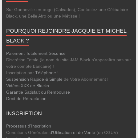
Sur Gonneville-en-auge (Calvados), Contactez une Célibataire
Black, une Belle Afro ou une Métisse !
POURQUOI REJOINDRE JACQUIE ET MICHEL
BLACK ?
Paiement Totalement Sécurisé
Discrétion Totale (le nom du site J&M Black n’apparaîtra pas sur
votre compte bancaire) !
Inscription par
Téléphone
!
Suspension Rapide & Simple
de Votre Abonnement !
Vidéos XXX de Blacks
Garantie Satisfait ou Remboursé
Droit de Rétractation
INSCRIPTION
Processus d'Inscription
Conditions Générales
d'Utilisation et de Vente
(ou CGUV)