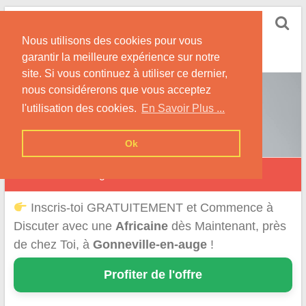
Skip
Rencontrer-Africaine
to
Conseils et Infos pour la Rencontre d'une Belle
Nous utilisons des cookies pour vous
content
Africaine !
garantir la meilleure expérience sur notre
site. Si vous continuez à utiliser ce dernier,
nous considérerons que vous acceptez
l'utilisation des cookies.
En Savoir Plus ...
Ok
Gonneville-en-Auge
Inscris-toi GRATUITEMENT et Commence à
Discuter avec une
Africaine
dès Maintenant, près
de chez Toi, à
Gonneville-en-auge
!
Profiter de l'offre