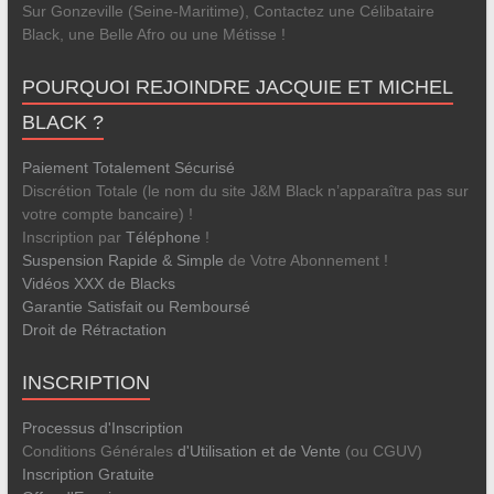
Sur Gonzeville (Seine-Maritime), Contactez une Célibataire
Black, une Belle Afro ou une Métisse !
POURQUOI REJOINDRE JACQUIE ET MICHEL
BLACK ?
Paiement Totalement Sécurisé
Discrétion Totale (le nom du site J&M Black n’apparaîtra pas sur
votre compte bancaire) !
Inscription par
Téléphone
!
Suspension Rapide & Simple
de Votre Abonnement !
Vidéos XXX de Blacks
Garantie Satisfait ou Remboursé
Droit de Rétractation
INSCRIPTION
Processus d'Inscription
Conditions Générales
d'Utilisation et de Vente
(ou CGUV)
Inscription Gratuite