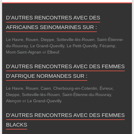
D’AUTRES RENCONTRES AVEC DES
AFRICAINES SEINOMARINES SUR :
Le Havre
,
Rouen
,
Dieppe
,
Sotteville-lès-Rouen
,
Saint-Étienne-
du-Rouvray
,
Le Grand-Quevilly
,
Le Petit-Quevilly
,
Fécamp
,
Mont-Saint-Aignan
et
Elbeuf
.
D’AUTRES RENCONTRES AVEC DES FEMMES
D’AFRIQUE NORMANDES SUR :
Le Havre
,
Rouen
,
Caen
,
Cherbourg-en-Cotentin
,
Évreux
,
Dieppe
,
Sotteville-lès-Rouen
,
Saint-Étienne-du-Rouvray
,
Alençon
et
Le Grand-Quevilly
.
D’AUTRES RENCONTRES AVEC DES FEMMES
BLACKS