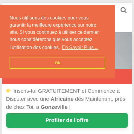
Skip
Rencontrer-Africaine
to
Conseils et Infos pour la Rencontre d'une Belle
Nous utilisons des cookies pour vous
content
Africaine !
garantir la meilleure expérience sur notre
site. Si vous continuez à utiliser ce dernier,
nous considérerons que vous acceptez
l'utilisation des cookies.
En Savoir Plus ...
Ok
Gonzeville
Inscris-toi GRATUITEMENT et Commence à
Discuter avec une
Africaine
dès Maintenant, près
de chez Toi, à
Gonzeville
!
Profiter de l'offre