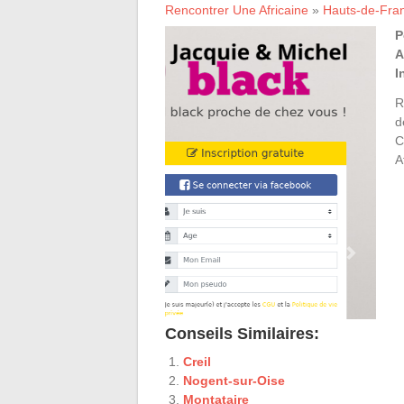
Rencontrer Une Africaine
»
Hauts-de-Fra
P
A
I
R
d
C
A
Conseils Similaires:
Creil
Nogent-sur-Oise
Montataire