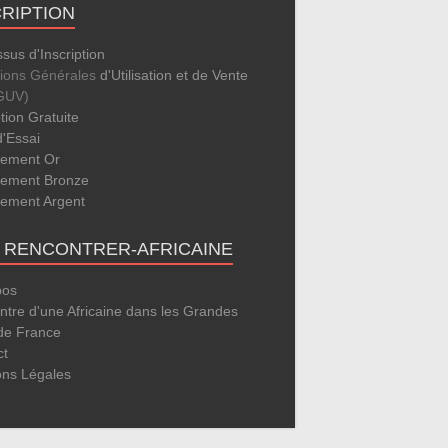
CRIPTION
sus d'Inscription
tions Générales
d'Utilisation et de Vente
GUV)
ption Gratuite
d'Essai
ement Or
ement Bronze
ement Argent
E RENCONTRER-AFRICAINE
pos
tre d'une Africaine dans les Grandes
 de France
ct
ons Légales