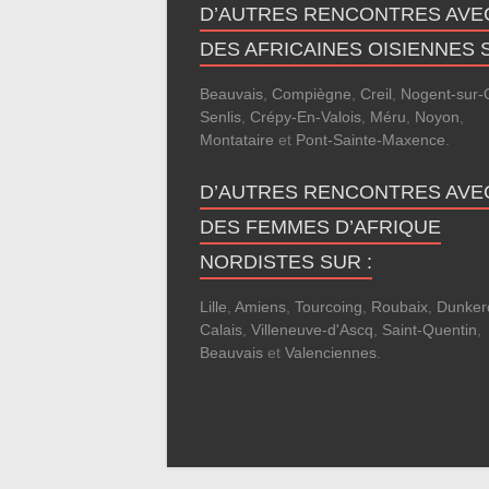
D’AUTRES RENCONTRES AVE
DES AFRICAINES OISIENNES S
Beauvais
,
Compiègne
,
Creil
,
Nogent-sur-
Senlis
,
Crépy-En-Valois
,
Méru
,
Noyon
,
Montataire
et
Pont-Sainte-Maxence
.
D’AUTRES RENCONTRES AVE
DES FEMMES D’AFRIQUE
NORDISTES SUR :
Lille
,
Amiens
,
Tourcoing
,
Roubaix
,
Dunker
Calais
,
Villeneuve-d'Ascq
,
Saint-Quentin
,
Beauvais
et
Valenciennes
.