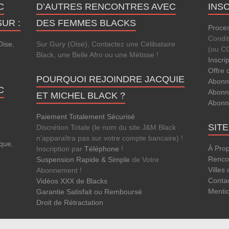
C
D’AUTRES RENCONTRES AVEC
INS
UR :
DES FEMMES BLACKS
Proces
Condi
Oise
,
Sur Gury (Oise), Contactez une Célibataire
(ou C
Black, une Belle Afro ou une Métisse !
Inscri
Offre 
POURQUOI REJOINDRE JACQUIE
Abonn
C
Abonn
ET MICHEL BLACK ?
Abonn
Paiement Totalement Sécurisé
SIT
Discrétion Totale (le nom du site J&M Black
n’apparaîtra pas sur votre compte bancaire) !
que
,
À Pro
Inscription par
Téléphone
!
Rencon
Suspension Rapide & Simple
de Votre
Villes
Abonnement !
Conta
Vidéos XXX de Blacks
Menti
Garantie Satisfait ou Remboursé
Droit de Rétractation