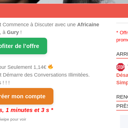
t Commence à Discuter avec une
Africaine
, à
Gury
!
* Off
promo
ofiter de l'offre
ARRÊ
our Seulement 1,14€
t Démarre des Conversations Illimitées.
Désa
! ! !
Simp
éer mon compte
REN
PRÈ
s, 1 minutes et 3 s *
wipe pour voir