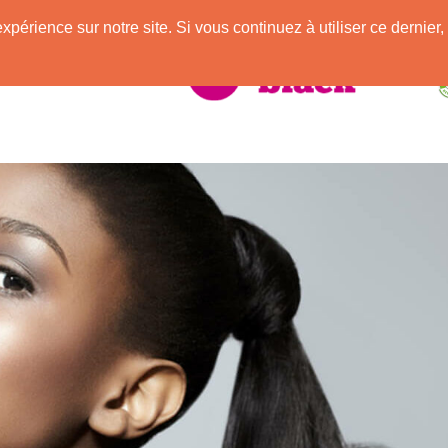
e
expérience sur notre site. Si vous continuez à utiliser ce derni
elle Africaine !