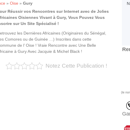
nce
»
Oise
»
Gury
our Réussir vos Rencontres sur Internet avec de Jolies
fricaines Oisiennes Vivant à Gury, Vous Pouvez Vous
nscrire sur Un Site Spécialisé !
etrouvez les Dernières Africaines (Originaires du Sénégal,
es Comores ou de Guinée …) Inscrites dans cette
ommune de l’ Oise ! Vraie Rencontre avec Une Belle
Ren
fricaine à Gury Avec Jacquie & Michel Black !
Notez Cette Publication !
(le no
Gar