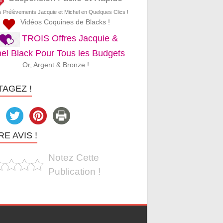
s Prélèvements Jacquie et Michel en Quelques Clics !
Vidéos Coquines de Blacks !
TROIS Offres Jacquie &
el Black Pour Tous les Budgets
:
Or, Argent & Bronze !
TAGEZ !
E AVIS !
Notez Cette
Publication !