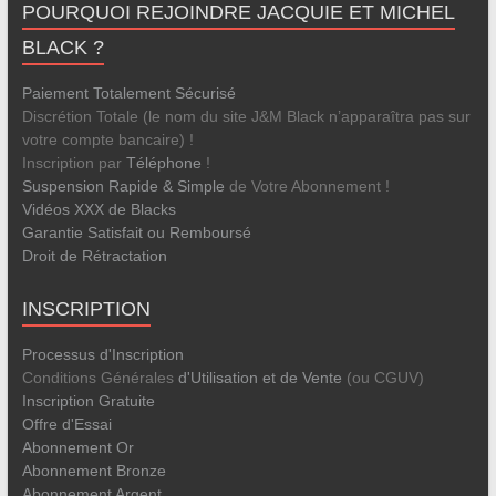
POURQUOI REJOINDRE JACQUIE ET MICHEL
BLACK ?
Paiement Totalement Sécurisé
Discrétion Totale (le nom du site J&M Black n’apparaîtra pas sur
votre compte bancaire) !
Inscription par
Téléphone
!
Suspension Rapide & Simple
de Votre Abonnement !
Vidéos XXX de Blacks
Garantie Satisfait ou Remboursé
Droit de Rétractation
INSCRIPTION
Processus d'Inscription
Conditions Générales
d'Utilisation et de Vente
(ou CGUV)
Inscription Gratuite
Offre d'Essai
Abonnement Or
Abonnement Bronze
Abonnement Argent