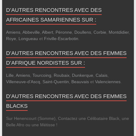
D’AUTRES RENCONTRES AVEC DES
AFRICAINES SAMARIENNES SUR :
Amiens
,
Abbeville
,
Albert
,
Péronne
,
Doullens
,
Corbie
,
Montdidier
,
Roye
,
Longueau
et
Friville-Escarbotin
.
D’AUTRES RENCONTRES AVEC DES FEMMES
D’AFRIQUE NORDISTES SUR :
Lille
,
Amiens
,
Tourcoing
,
Roubaix
,
Dunkerque
,
Calais
,
Villeneuve-d'Ascq
,
Saint-Quentin
,
Beauvais
et
Valenciennes
.
D’AUTRES RENCONTRES AVEC DES FEMMES
BLACKS
Sur Henencourt (Somme), Contactez une Célibataire Black, une
Belle Afro ou une Métisse !