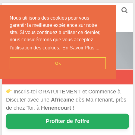
Skip
Rencontrer-Africaine
to
Conseils et Infos pour la Rencontre d'une Belle
Nous utilisons des cookies pour vous
content
Africaine !
garantir la meilleure expérience sur notre
site. Si vous continuez à utiliser ce dernier,
nous considérerons que vous acceptez
l'utilisation des cookies.
En Savoir Plus ...
Ok
Hénencourt
Inscris-toi GRATUITEMENT et Commence à
Discuter avec une
Africaine
dès Maintenant, près
de chez Toi, à
Henencourt
!
Profiter de l'offre