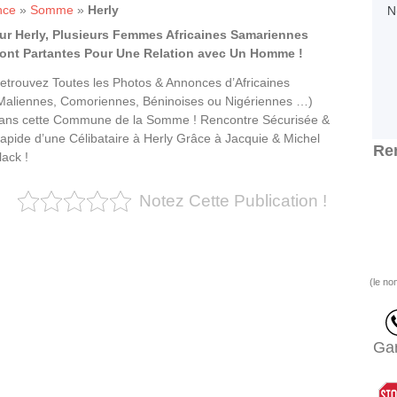
nce
»
Somme
»
Herly
ur Herly, Plusieurs Femmes Africaines Samariennes
ont Partantes Pour Une Relation avec Un Homme !
etrouvez Toutes les Photos & Annonces d’Africaines
Maliennes, Comoriennes, Béninoises ou Nigériennes …)
ans cette Commune de la Somme ! Rencontre Sécurisée &
apide d’une Célibataire à Herly Grâce à Jacquie & Michel
Ren
lack !
Notez Cette Publication !
(le no
Gar