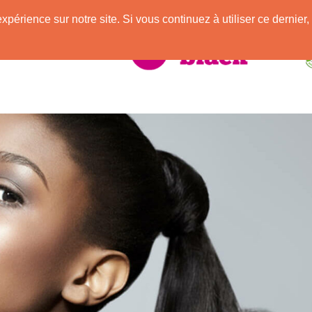
e
expérience sur notre site. Si vous continuez à utiliser ce derni
elle Africaine !