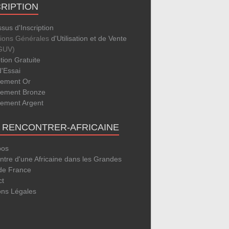
CRIPTION
sus d'Inscription
tions Générales
d'Utilisation et de Vente
GUV)
ption Gratuite
d'Essai
ement Or
ement Bronze
ement Argent
E RENCONTRER-AFRICAINE
pos
tre d'une Africaine dans les Grandes
 de France
ct
ons Légales