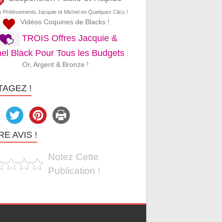
s Prélèvements Jacquie et Michel en Quelques Clics !
Vidéos Coquines de Blacks !
TROIS Offres Jacquie &
el Black Pour Tous les Budgets
:
Or, Argent & Bronze !
TAGEZ !
E AVIS !
Notez Cette
Publication !