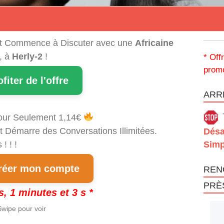
t Commence à Discuter avec une
Africaine
, à
Herly-2
!
* Off
promo
ofiter de l'offre
ARRÊ
our Seulement 1,14€
t Démarre des Conversations Illimitées.
Désa
! ! !
Simp
éer mon compte
REN
PRÈ
s, 1 minutes et 3 s *
wipe pour voir