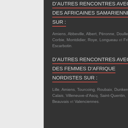
D’AUTRES RENCONTRES AVE
DES AFRICAINES SAMARIENN
SUR :
Amiens
,
Abbeville
,
Albert
,
Péronne
,
Doull
Corbie
,
Montdidier
,
Roye
,
Longueau
et
Fri
Escarbotin
.
D’AUTRES RENCONTRES AVE
DES FEMMES D’AFRIQUE
NORDISTES SUR :
Lille
,
Amiens
,
Tourcoing
,
Roubaix
,
Dunker
Calais
,
Villeneuve-d'Ascq
,
Saint-Quentin
,
Beauvais
et
Valenciennes
.