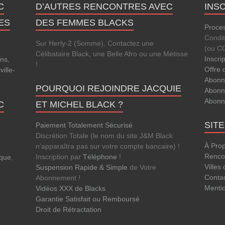
C
D’AUTRES RENCONTRES AVEC
INS
ES
DES FEMMES BLACKS
Proces
Condi
Sur Herly-2 (Somme), Contactez une
(ou C
Célibataire Black, une Belle Afro ou une Métisse
Inscri
ens
,
!
Offre 
ville-
Abonn
POURQUOI REJOINDRE JACQUIE
Abonn
Abonn
C
ET MICHEL BLACK ?
SIT
Paiement Totalement Sécurisé
Discrétion Totale (le nom du site J&M Black
À Pro
n’apparaîtra pas sur votre compte bancaire) !
Rencon
Inscription par
Téléphone
!
que
,
Villes
Suspension Rapide & Simple
de Votre
Conta
Abonnement !
Menti
Vidéos XXX de Blacks
Garantie Satisfait ou Remboursé
Droit de Rétractation