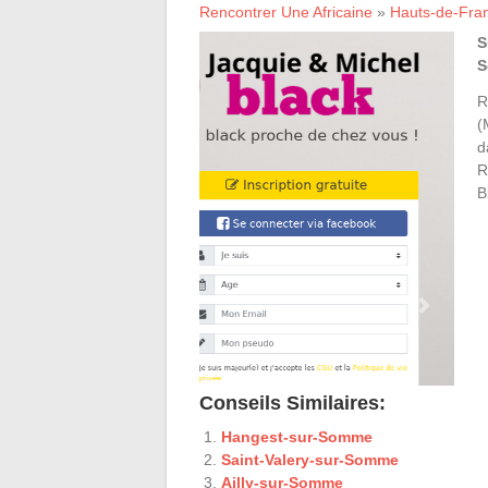
Rencontrer Une Africaine
»
Hauts-de-Fra
S
S
R
(
d
R
B
Conseils Similaires:
Hangest-sur-Somme
Saint-Valery-sur-Somme
Ailly-sur-Somme