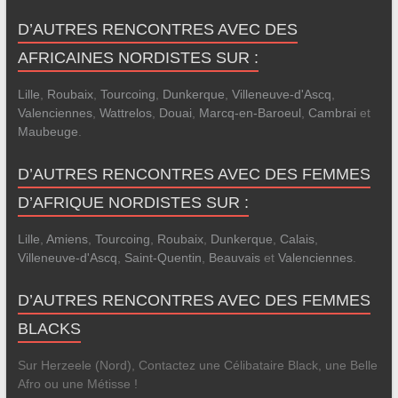
D’AUTRES RENCONTRES AVEC DES
AFRICAINES NORDISTES SUR :
Lille
,
Roubaix
,
Tourcoing
,
Dunkerque
,
Villeneuve-d'Ascq
,
Valenciennes
,
Wattrelos
,
Douai
,
Marcq-en-Baroeul
,
Cambrai
et
Maubeuge
.
D’AUTRES RENCONTRES AVEC DES FEMMES
D’AFRIQUE NORDISTES SUR :
Lille
,
Amiens
,
Tourcoing
,
Roubaix
,
Dunkerque
,
Calais
,
Villeneuve-d'Ascq
,
Saint-Quentin
,
Beauvais
et
Valenciennes
.
D’AUTRES RENCONTRES AVEC DES FEMMES
BLACKS
Sur Herzeele (Nord), Contactez une Célibataire Black, une Belle
Afro ou une Métisse !