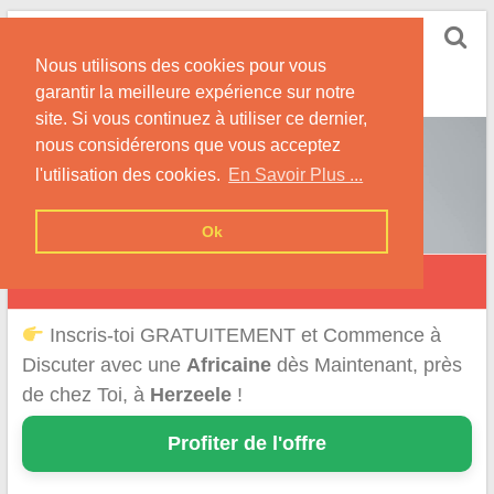
Skip
Rencontrer-Africaine
to
Conseils et Infos pour la Rencontre d'une Belle
Nous utilisons des cookies pour vous
content
Africaine !
garantir la meilleure expérience sur notre
site. Si vous continuez à utiliser ce dernier,
nous considérerons que vous acceptez
l'utilisation des cookies.
En Savoir Plus ...
Ok
Herzeele
Inscris-toi GRATUITEMENT et Commence à
Discuter avec une
Africaine
dès Maintenant, près
de chez Toi, à
Herzeele
!
Profiter de l'offre