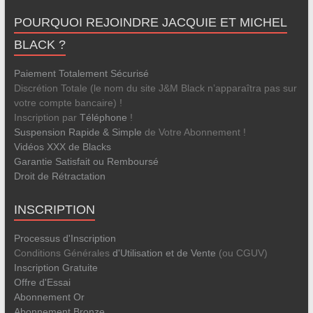
POURQUOI REJOINDRE JACQUIE ET MICHEL
BLACK ?
Paiement Totalement Sécurisé
Discrétion Totale (le nom du site J&M Black n’apparaîtra pas sur
votre compte bancaire) !
Inscription par
Téléphone
!
Suspension Rapide & Simple
de Votre Abonnement !
Vidéos XXX de Blacks
Garantie Satisfait ou Remboursé
Droit de Rétractation
INSCRIPTION
Processus d'Inscription
Conditions Générales
d'Utilisation et de Vente
(ou CGUV)
Inscription Gratuite
Offre d'Essai
Abonnement Or
Abonnement Bronze