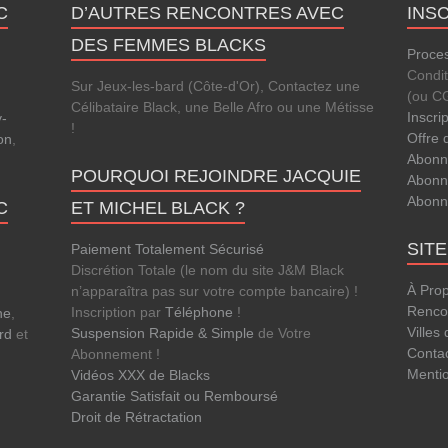
C
D’AUTRES RENCONTRES AVEC
INS
DES FEMMES BLACKS
Proces
Condi
Sur Jeux-les-bard (Côte-d'Or), Contactez une
(ou C
Célibataire Black, une Belle Afro ou une Métisse
Inscri
-
!
Offre 
on
,
Abonn
POURQUOI REJOINDRE JACQUIE
Abonn
Abonn
C
ET MICHEL BLACK ?
SIT
Paiement Totalement Sécurisé
Discrétion Totale (le nom du site J&M Black
À Pro
n’apparaîtra pas sur votre compte bancaire) !
Rencon
Inscription par
Téléphone
!
ne
,
Villes
Suspension Rapide & Simple
de Votre
rd
et
Conta
Abonnement !
Menti
Vidéos XXX de Blacks
Garantie Satisfait ou Remboursé
Droit de Rétractation