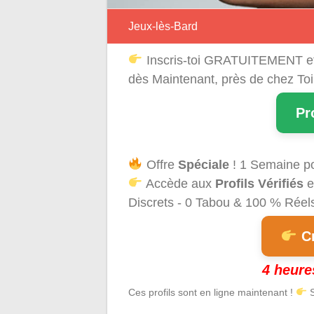
Jeux-lès-Bard
Inscris-toi GRATUITEMENT e
dès Maintenant, près de chez Toi
Pr
Offre
Spéciale
! 1 Semaine p
Accède aux
Profils Vérifiés
e
Discrets - 0 Tabou & 100 % Réels 
Cr
4 heure
Ces profils sont en ligne maintenant !
S