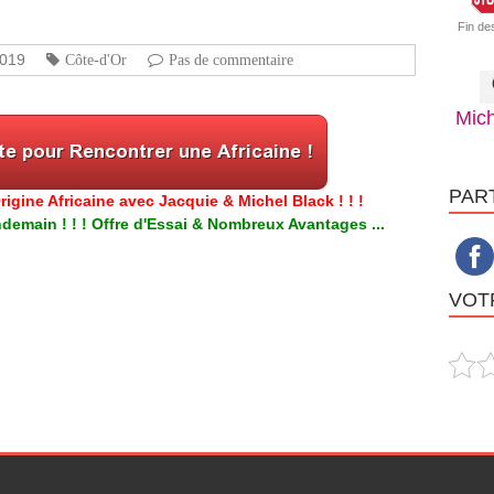
Fin de
2019
Côte-d'Or
Pas de commentaire
Mich
PAR
igine Africaine avec Jacquie & Michel Black ! ! !
emain ! ! ! Offre d'Essai & Nombreux Avantages ...
VOTR