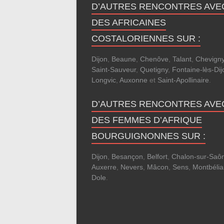
D’AUTRES RENCONTRES AVE
DES AFRICAINES
COSTALORIENNES SUR :
Dijon
,
Beaune
,
Chenôve
,
Talant
,
Chevigny
Saint-Sauveur
,
Quetigny
,
Fontaine-lès-Dij
Longvic
,
Auxonne
et
Saint-Apollinaire
.
D’AUTRES RENCONTRES AVE
DES FEMMES D’AFRIQUE
BOURGUIGNONNES SUR :
Dijon
,
Besançon
,
Belfort
,
Chalon-sur-Saô
Auxerre
,
Nevers
,
Mâcon
,
Sens
,
Montbélia
Dole
.