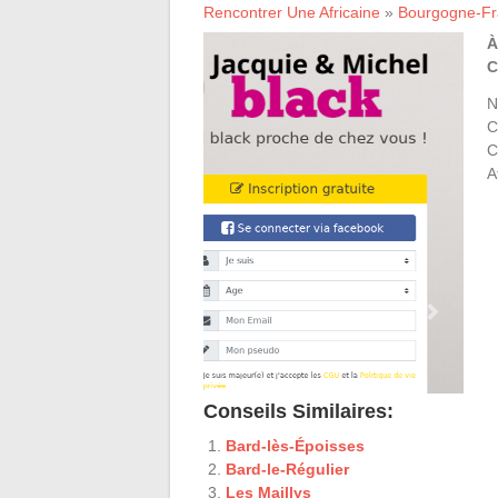
Rencontrer Une Africaine
»
Bourgogne-F
À
C
N
C
C
A
Conseils Similaires:
Bard-lès-Époisses
Bard-le-Régulier
Les Maillys