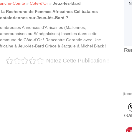
ranche-Comté
»
Côte-d'Or
»
Jeux-lès-Bard
 la Recherche de Femmes Africaines Célibataires
ostaloriennes sur Jeux-lès-Bard ?
ombreuses Annonces d’Africaines (Maliennes,
amerounaises ou Sénégalaises) Inscrites dans cette
ommune de Côte-d’Or ! Rencontre Garantie avec Une
fricaine à Jeux-lès-Bard Grâce à Jacquie & Michel Black !
Ren
Notez Cette Publication !
(le no
Gar