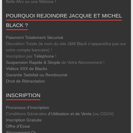
Belle Afro ou une Métisse !
POURQUOI REJOINDRE JACQUIE ET MICHEL
BLACK ?
Paiement Totalement Sécurisé
Discrétion Totale (le nom du site J&M Black n’apparaîtra pas sur
votre compte bancaire) !
Inscription par
Téléphone
!
Suspension Rapide & Simple
de Votre Abonnement !
Vidéos XXX de Blacks
Garantie Satisfait ou Remboursé
Droit de Rétractation
INSCRIPTION
Processus d'Inscription
Conditions Générales
d'Utilisation et de Vente
(ou CGUV)
Inscription Gratuite
Offre d'Essai
Abonnement Or