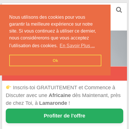
Skip
Rencontrer-Africaine
to
Conseils et Infos pour la Rencontre d'une Belle
Nous utilisons des cookies pour vous
content
Africaine !
garantir la meilleure expérience sur notre
site. Si vous continuez à utiliser ce dernier,
nous considérerons que vous acceptez
l'utilisation des cookies.
En Savoir Plus ...
Ok
Lamaronde
Inscris-toi GRATUITEMENT et Commence à
Discuter avec une
Africaine
dès Maintenant, près
de chez Toi, à
Lamaronde
!
Profiter de l'offre