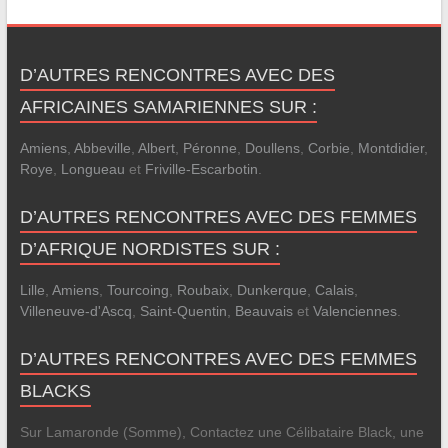
D’AUTRES RENCONTRES AVEC DES
AFRICAINES SAMARIENNES SUR :
Amiens
,
Abbeville
,
Albert
,
Péronne
,
Doullens
,
Corbie
,
Montdidier
,
Roye
,
Longueau
et
Friville-Escarbotin
.
D’AUTRES RENCONTRES AVEC DES FEMMES
D’AFRIQUE NORDISTES SUR :
Lille
,
Amiens
,
Tourcoing
,
Roubaix
,
Dunkerque
,
Calais
,
Villeneuve-d'Ascq
,
Saint-Quentin
,
Beauvais
et
Valenciennes
.
D’AUTRES RENCONTRES AVEC DES FEMMES
BLACKS
Sur Lamaronde (Somme), Contactez une Célibataire Black, une