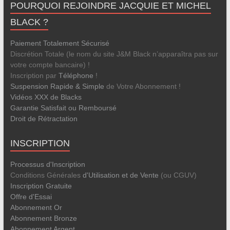
POURQUOI REJOINDRE JACQUIE ET MICHEL
BLACK ?
Paiement Totalement Sécurisé
Discrétion Totale (le nom du site J&M Black n’apparaîtra pas sur
votre compte bancaire) !
Inscription par
Téléphone
!
Suspension Rapide & Simple
de Votre Abonnement !
Vidéos XXX de Blacks
Garantie Satisfait ou Remboursé
Droit de Rétractation
INSCRIPTION
Processus d'Inscription
Conditions Générales
d'Utilisation et de Vente
(ou CGUV)
Inscription Gratuite
Offre d'Essai
Abonnement Or
Abonnement Bronze
Abonnement Argent