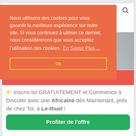
Skip
Rencontrer-Africaine
to
Conseils et Infos pour la Rencontre d'une Belle
Nous utilisons des cookies pour vous
content
Africaine !
garantir la meilleure expérience sur notre
site. Si vous continuez à utiliser ce dernier,
nous considérerons que vous acceptez
l'utilisation des cookies.
En Savoir Plus ...
Ok
Le Thuel
Inscris-toi GRATUITEMENT et Commence à
Discuter avec une
Africaine
dès Maintenant, près
de chez Toi, à
Le-thuel
!
Profiter de l'offre