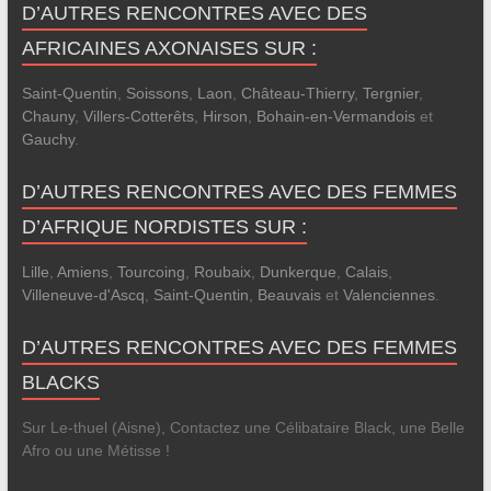
D’AUTRES RENCONTRES AVEC DES
AFRICAINES AXONAISES SUR :
Saint-Quentin
,
Soissons
,
Laon
,
Château-Thierry
,
Tergnier
,
Chauny
,
Villers-Cotterêts
,
Hirson
,
Bohain-en-Vermandois
et
Gauchy
.
D’AUTRES RENCONTRES AVEC DES FEMMES
D’AFRIQUE NORDISTES SUR :
Lille
,
Amiens
,
Tourcoing
,
Roubaix
,
Dunkerque
,
Calais
,
Villeneuve-d'Ascq
,
Saint-Quentin
,
Beauvais
et
Valenciennes
.
D’AUTRES RENCONTRES AVEC DES FEMMES
BLACKS
Sur Le-thuel (Aisne), Contactez une Célibataire Black, une Belle
Afro ou une Métisse !