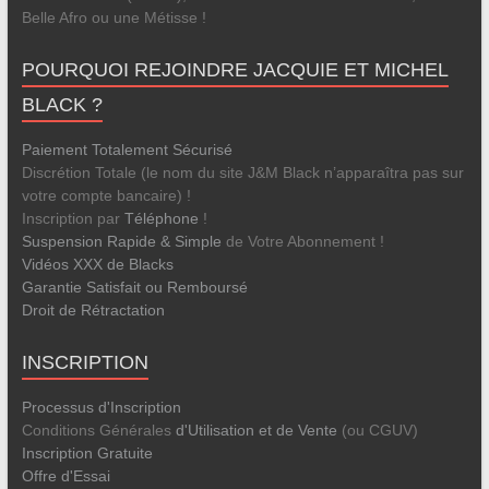
Belle Afro ou une Métisse !
POURQUOI REJOINDRE JACQUIE ET MICHEL
BLACK ?
Paiement Totalement Sécurisé
Discrétion Totale (le nom du site J&M Black n’apparaîtra pas sur
votre compte bancaire) !
Inscription par
Téléphone
!
Suspension Rapide & Simple
de Votre Abonnement !
Vidéos XXX de Blacks
Garantie Satisfait ou Remboursé
Droit de Rétractation
INSCRIPTION
Processus d'Inscription
Conditions Générales
d'Utilisation et de Vente
(ou CGUV)
Inscription Gratuite
Offre d'Essai