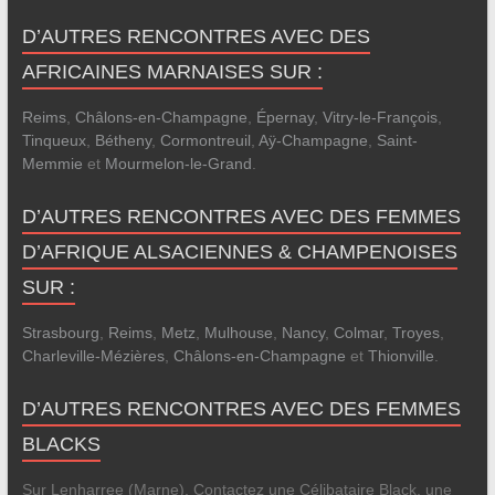
D’AUTRES RENCONTRES AVEC DES
AFRICAINES MARNAISES SUR :
Reims
,
Châlons-en-Champagne
,
Épernay
,
Vitry-le-François
,
Tinqueux
,
Bétheny
,
Cormontreuil
,
Aÿ-Champagne
,
Saint-
Memmie
et
Mourmelon-le-Grand
.
D’AUTRES RENCONTRES AVEC DES FEMMES
D’AFRIQUE ALSACIENNES & CHAMPENOISES
SUR :
Strasbourg
,
Reims
,
Metz
,
Mulhouse
,
Nancy
,
Colmar
,
Troyes
,
Charleville-Mézières
,
Châlons-en-Champagne
et
Thionville
.
D’AUTRES RENCONTRES AVEC DES FEMMES
BLACKS
Sur Lenharree (Marne), Contactez une Célibataire Black, une