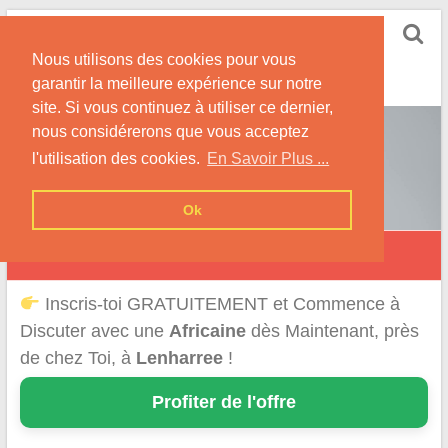
Skip
Rencontrer-Africaine
to
Conseils et Infos pour la Rencontre d'une Belle
Nous utilisons des cookies pour vous
content
Africaine !
garantir la meilleure expérience sur notre
site. Si vous continuez à utiliser ce dernier,
nous considérerons que vous acceptez
l'utilisation des cookies.
En Savoir Plus ...
Ok
Lenharrée
Inscris-toi GRATUITEMENT et Commence à
Discuter avec une
Africaine
dès Maintenant, près
de chez Toi, à
Lenharree
!
Profiter de l'offre