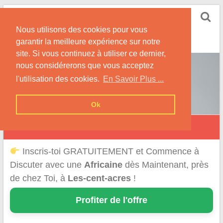
Skip
Rencontrer-Africaine
to
Conseils et Infos pour la Rencontre d'une Belle
Nous utilisons des cookies pour vous
content
Africaine !
garantir la meilleure expérience sur notre
site. Si vous continuez à utiliser ce dernier,
nous considérerons que vous acceptez
l'utilisation des cookies.
En Savoir Plus ...
Ok
Les Cent-Acres
Inscris-toi GRATUITEMENT et Commence à
Discuter avec une
Africaine
dès Maintenant, près
de chez Toi, à
Les-cent-acres
!
Profiter de l'offre