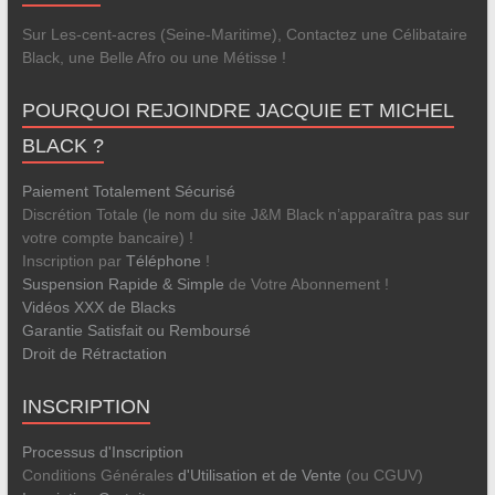
Sur Les-cent-acres (Seine-Maritime), Contactez une Célibataire
Black, une Belle Afro ou une Métisse !
POURQUOI REJOINDRE JACQUIE ET MICHEL
BLACK ?
Paiement Totalement Sécurisé
Discrétion Totale (le nom du site J&M Black n’apparaîtra pas sur
votre compte bancaire) !
Inscription par
Téléphone
!
Suspension Rapide & Simple
de Votre Abonnement !
Vidéos XXX de Blacks
Garantie Satisfait ou Remboursé
Droit de Rétractation
INSCRIPTION
Processus d'Inscription
Conditions Générales
d'Utilisation et de Vente
(ou CGUV)