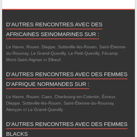
D’AUTRES RENCONTRES AVEC DES
AFRICAINES SEINOMARINES SUR :
Le Havre
,
Rouen
,
Dieppe
,
Sotteville-lès-Rouen
,
Saint-Étienne-
du-Rouvray
,
Le Grand-Quevilly
,
Le Petit-Quevilly
,
Fécamp
,
Mont-Saint-Aignan
et
Elbeuf
.
D’AUTRES RENCONTRES AVEC DES FEMMES
D’AFRIQUE NORMANDES SUR :
Le Havre
,
Rouen
,
Caen
,
Cherbourg-en-Cotentin
,
Évreux
,
Dieppe
,
Sotteville-lès-Rouen
,
Saint-Étienne-du-Rouvray
,
Alençon
et
Le Grand-Quevilly
.
D’AUTRES RENCONTRES AVEC DES FEMMES
BLACKS