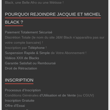
Black, une Belle Afro ou une Métisse !
POURQUOI REJOINDRE JACQUIE ET MICHEL
BLACK ?
Paiement Totalement Sécurisé
Discrétion Totale (le nom du site J&M Black n’apparaîtra pas sur
votre compte bancaire) !
Inscription par
Téléphone
!
Suspension Rapide & Simple
de Votre Abonnement !
Vidéos XXX de Blacks
Garantie Satisfait ou Remboursé
Droit de Rétractation
INSCRIPTION
Processus d'Inscription
Conditions Générales
d'Utilisation et de Vente
(ou CGUV)
Inscription Gratuite
Offre d'Essai