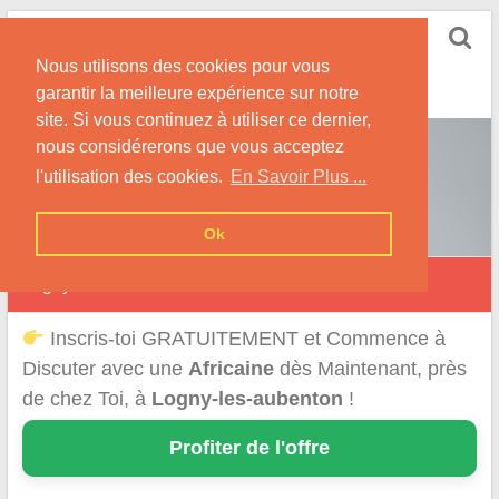
Skip
Rencontrer-Africaine
to
Conseils et Infos pour la Rencontre d'une Belle
Nous utilisons des cookies pour vous
content
Africaine !
garantir la meilleure expérience sur notre
site. Si vous continuez à utiliser ce dernier,
nous considérerons que vous acceptez
l'utilisation des cookies.
En Savoir Plus ...
Ok
Logny-lès-Aubenton
Inscris-toi GRATUITEMENT et Commence à
Discuter avec une
Africaine
dès Maintenant, près
de chez Toi, à
Logny-les-aubenton
!
Profiter de l'offre