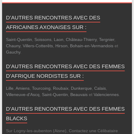
D’AUTRES RENCONTRES AVEC DES
AFRICAINES AXONAISES SUR :
Saint-Quentin
,
Soissons
,
Laon
,
Château-Thierry
,
Tergnier
,
Chauny
,
Villers-Cotterêts
,
Hirson
,
Bohain-en-Vermandois
et
Gauchy
.
D’AUTRES RENCONTRES AVEC DES FEMMES
D’AFRIQUE NORDISTES SUR :
Lille
,
Amiens
,
Tourcoing
,
Roubaix
,
Dunkerque
,
Calais
,
Villeneuve-d'Ascq
,
Saint-Quentin
,
Beauvais
et
Valenciennes
.
D’AUTRES RENCONTRES AVEC DES FEMMES
BLACKS
Sur Logny-les-aubenton (Aisne), Contactez une Célibataire