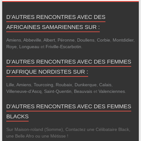
D’AUTRES RENCONTRES AVEC DES
AFRICAINES SAMARIENNES SUR :
Amiens
,
Abbeville
,
Albert
,
Péronne
,
Doullens
,
Corbie
,
Montdidier
,
Roye
,
Longueau
et
Friville-Escarbotin
.
D’AUTRES RENCONTRES AVEC DES FEMMES
D’AFRIQUE NORDISTES SUR :
Lille
,
Amiens
,
Tourcoing
,
Roubaix
,
Dunkerque
,
Calais
,
Villeneuve-d'Ascq
,
Saint-Quentin
,
Beauvais
et
Valenciennes
.
D’AUTRES RENCONTRES AVEC DES FEMMES
BLACKS
Sur Maison-roland (Somme), Contactez une Célibataire Black,
une Belle Afro ou une Métisse !