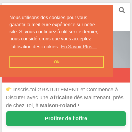
Skip
Rencontrer-Africaine
to
Conseils et Infos pour la Rencontre d'une Belle
Nous utilisons des cookies pour vous
content
Africaine !
garantir la meilleure expérience sur notre
site. Si vous continuez à utiliser ce dernier,
nous considérerons que vous acceptez
l'utilisation des cookies.
En Savoir Plus ...
Ok
Maison-Roland
Inscris-toi GRATUITEMENT et Commence à
Discuter avec une
Africaine
dès Maintenant, près
de chez Toi, à
Maison-roland
!
Profiter de l'offre