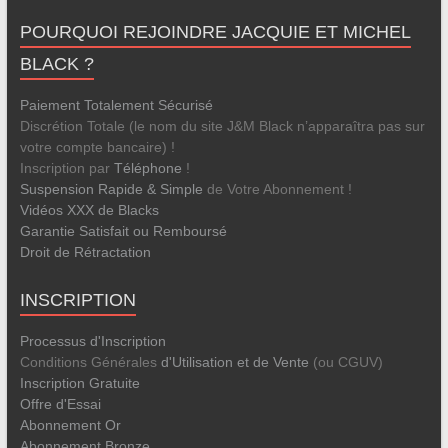
POURQUOI REJOINDRE JACQUIE ET MICHEL
BLACK ?
Paiement Totalement Sécurisé
Discrétion Totale (le nom du site J&M Black n’apparaîtra pas sur
votre compte bancaire) !
Inscription par
Téléphone
!
Suspension Rapide & Simple
de Votre Abonnement !
Vidéos XXX de Blacks
Garantie Satisfait ou Remboursé
Droit de Rétractation
INSCRIPTION
Processus d'Inscription
Conditions Générales
d'Utilisation et de Vente
(ou CGUV)
Inscription Gratuite
Offre d'Essai
Abonnement Or
Abonnement Bronze