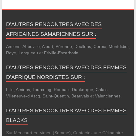
D’AUTRES RENCONTRES AVEC DES
AFRICAINES SAMARIENNES SUR :
Amiens
,
Abbeville
,
Albert
,
Péronne
,
Doullens
,
Corbie
,
Montdidier
,
Roye
,
Longueau
et
Friville-Escarbotin
.
D’AUTRES RENCONTRES AVEC DES FEMMES
D’AFRIQUE NORDISTES SUR :
Lille
,
Amiens
,
Tourcoing
,
Roubaix
,
Dunkerque
,
Calais
,
Villeneuve-d'Ascq
,
Saint-Quentin
,
Beauvais
et
Valenciennes
.
D’AUTRES RENCONTRES AVEC DES FEMMES
BLACKS
Sur Mericourt-en-vimeu (Somme), Contactez une Célibataire