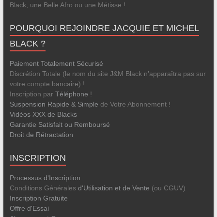
Black, une Belle Afro ou une Métisse !
POURQUOI REJOINDRE JACQUIE ET MICHEL
BLACK ?
Paiement Totalement Sécurisé
Discrétion Totale (le nom du site J&M Black n’apparaîtra pas sur
votre compte bancaire) !
Inscription par
Téléphone
!
Suspension Rapide & Simple
de Votre Abonnement !
Vidéos XXX de Blacks
Garantie Satisfait ou Remboursé
Droit de Rétractation
INSCRIPTION
Processus d'Inscription
Conditions Générales
d'Utilisation et de Vente
(ou CGUV)
Inscription Gratuite
Offre d'Essai