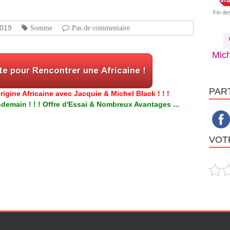
Fin de
2019
Somme
Pas de commentaire
Mich
PAR
igine Africaine avec Jacquie & Michel Black ! ! !
emain ! ! ! Offre d'Essai & Nombreux Avantages ...
VOTR