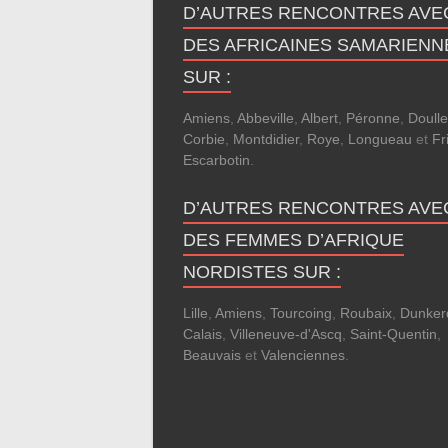
D’AUTRES RENCONTRES AVE
DES AFRICAINES SAMARIENN
SUR :
Amiens
,
Abbeville
,
Albert
,
Péronne
,
Doull
Corbie
,
Montdidier
,
Roye
,
Longueau
et
Fri
Escarbotin
.
D’AUTRES RENCONTRES AVE
DES FEMMES D’AFRIQUE
NORDISTES SUR :
Lille
,
Amiens
,
Tourcoing
,
Roubaix
,
Dunker
Calais
,
Villeneuve-d'Ascq
,
Saint-Quentin
,
Beauvais
et
Valenciennes
.