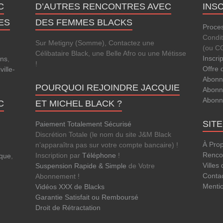
C
D’AUTRES RENCONTRES AVEC
INS
ES
DES FEMMES BLACKS
Proces
Condi
Sur Metigny (Somme), Contactez une
(ou C
Célibataire Black, une Belle Afro ou une Métisse
Inscri
ens
,
!
Offre 
ville-
Abonn
POURQUOI REJOINDRE JACQUIE
Abonn
Abonn
C
ET MICHEL BLACK ?
SIT
Paiement Totalement Sécurisé
Discrétion Totale (le nom du site J&M Black
À Pro
n’apparaîtra pas sur votre compte bancaire) !
Rencon
Inscription par
Téléphone
!
que
,
Villes
Suspension Rapide & Simple
de Votre
Conta
Abonnement !
Menti
Vidéos XXX de Blacks
Garantie Satisfait ou Remboursé
Droit de Rétractation