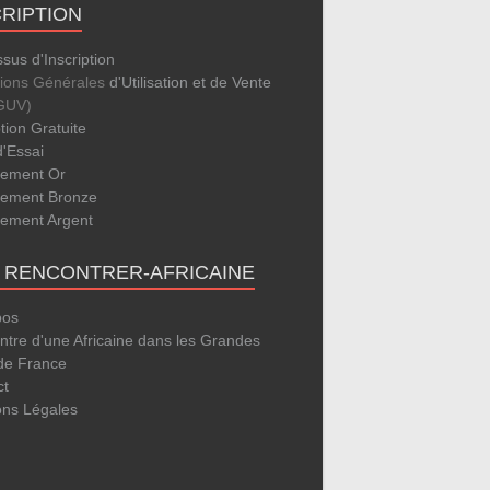
CRIPTION
sus d'Inscription
tions Générales
d'Utilisation et de Vente
GUV)
ption Gratuite
d'Essai
ement Or
ement Bronze
ement Argent
E RENCONTRER-AFRICAINE
pos
tre d'une Africaine dans les Grandes
 de France
ct
ons Légales