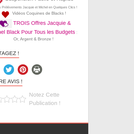
s Prélèvements Jacquie et Michel en Quelques Clics !
Vidéos Coquines de Blacks !
TROIS Offres Jacquie &
el Black Pour Tous les Budgets
:
Or, Argent & Bronze !
TAGEZ !
E AVIS !
Notez Cette
Publication !