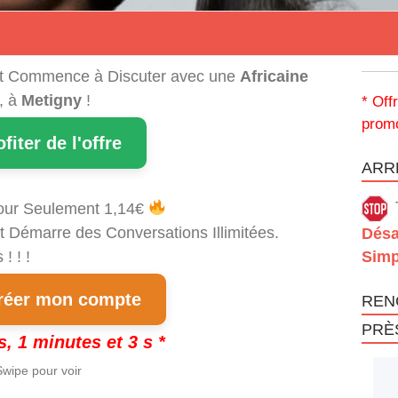
t Commence à Discuter avec une
Africaine
, à
Metigny
!
* Off
promo
ofiter de l'offre
ARRÊ
our Seulement 1,14€
t Démarre des Conversations Illimitées.
Désa
! ! !
Simp
éer mon compte
REN
PRÈ
s, 1 minutes et 3 s *
wipe pour voir