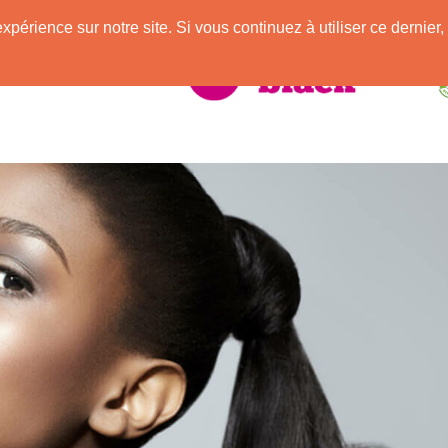
e
expérience sur notre site. Si vous continuez à utiliser ce derni
elle Africaine !