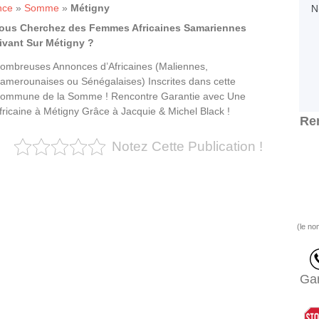
nce
»
Somme
»
Métigny
ous Cherchez des Femmes Africaines Samariennes
ivant Sur Métigny ?
ombreuses Annonces d’Africaines (Maliennes,
amerounaises ou Sénégalaises) Inscrites dans cette
ommune de la Somme ! Rencontre Garantie avec Une
fricaine à Métigny Grâce à Jacquie & Michel Black !
Ren
Notez Cette Publication !
(le no
Gar