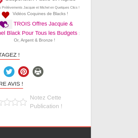
s Prélèvements Jacquie et Michel en Quelques Clics !
Vidéos Coquines de Blacks !
TROIS Offres Jacquie &
el Black Pour Tous les Budgets
:
Or, Argent & Bronze !
TAGEZ !
E AVIS !
Notez Cette
Publication !