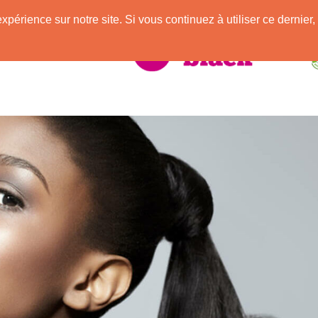
e
expérience sur notre site. Si vous continuez à utiliser ce derni
elle Africaine !