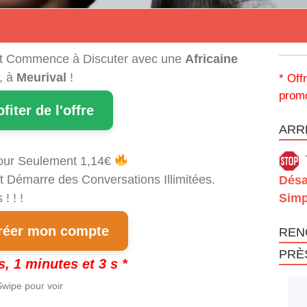
t Commence à Discuter avec une
Africaine
, à
Meurival
!
* Off
promo
ofiter de l'offre
ARRÊ
our Seulement 1,14€
t Démarre des Conversations Illimitées.
Désa
! ! !
Simp
éer mon compte
REN
PRÈ
s, 1 minutes et 3 s *
wipe pour voir