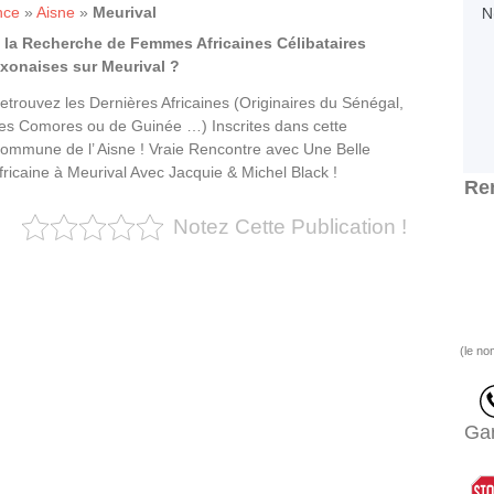
nce
»
Aisne
»
Meurival
 la Recherche de Femmes Africaines Célibataires
xonaises sur Meurival ?
etrouvez les Dernières Africaines (Originaires du Sénégal,
es Comores ou de Guinée …) Inscrites dans cette
ommune de l’ Aisne ! Vraie Rencontre avec Une Belle
fricaine à Meurival Avec Jacquie & Michel Black !
Ren
Notez Cette Publication !
(le no
Gar