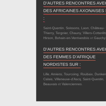
D’AUTRES RENCONTRES AVE
DES AFRICAINES AXONAISES
:
Saint-Quentin
,
Soissons
,
Laon
,
Château-
Thierry
,
Tergnier
,
Chauny
,
Villers-Cotterêt
Hirson
,
Bohain-en-Vermandois
et
Gauchy
D’AUTRES RENCONTRES AVE
DES FEMMES D’AFRIQUE
NORDISTES SUR :
Lille
,
Amiens
,
Tourcoing
,
Roubaix
,
Dunker
Calais
,
Villeneuve-d'Ascq
,
Saint-Quentin
,
Beauvais
et
Valenciennes
.