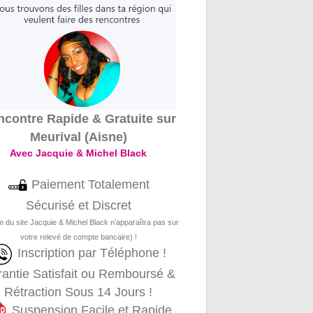
contre Rapide & Gratuite sur
Meurival (Aisne)
Avec Jacquie & Michel Black
Paiement Totalement
Sécurisé et Discret
m du site Jacquie & Michel Black n’apparaîtra pas sur
votre relevé de compte bancaire) !
Inscription par Téléphone !
antie Satisfait ou Remboursé &
Rétraction Sous 14 Jours !
Suspension Facile et Rapide