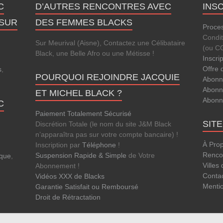
C
D’AUTRES RENCONTRES AVEC
INS
 SUR
DES FEMMES BLACKS
Proces
Condi
Sur Meurival (Aisne), Contactez une Célibataire
(ou C
Black, une Belle Afro ou une Métisse !
Inscri
Offre 
s
,
POURQUOI REJOINDRE JACQUIE
Abonn
.
Abonn
ET MICHEL BLACK ?
Abonn
C
Paiement Totalement Sécurisé
SIT
Discrétion Totale (le nom du site J&M Black
n’apparaîtra pas sur votre compte bancaire) !
À Pro
Inscription par
Téléphone
!
Rencon
Suspension Rapide & Simple
de Votre
que
,
Villes
Abonnement !
Conta
Vidéos XXX de Blacks
Menti
Garantie Satisfait ou Remboursé
Droit de Rétractation