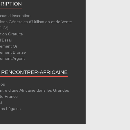
CRIPTION
sus d'Inscription
tions Générales
d'Utilisation et de Vente
GUV)
ption Gratuite
d'Essai
ement Or
ement Bronze
ement Argent
E RENCONTRER-AFRICAINE
pos
tre d'une Africaine dans les Grandes
 de France
ct
ons Légales