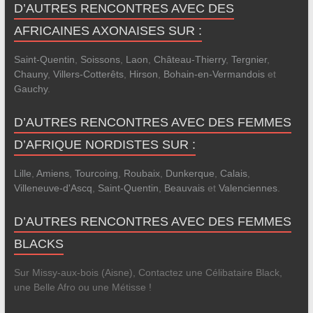
D’AUTRES RENCONTRES AVEC DES
AFRICAINES AXONAISES SUR :
Saint-Quentin
,
Soissons
,
Laon
,
Château-Thierry
,
Tergnier
,
Chauny
,
Villers-Cotterêts
,
Hirson
,
Bohain-en-Vermandois
et
Gauchy
.
D’AUTRES RENCONTRES AVEC DES FEMMES
D’AFRIQUE NORDISTES SUR :
Lille
,
Amiens
,
Tourcoing
,
Roubaix
,
Dunkerque
,
Calais
,
Villeneuve-d'Ascq
,
Saint-Quentin
,
Beauvais
et
Valenciennes
.
D’AUTRES RENCONTRES AVEC DES FEMMES
BLACKS
Sur Missy-aux-bois (Aisne), Contactez une Célibataire Black,
une Belle Afro ou une Métisse !