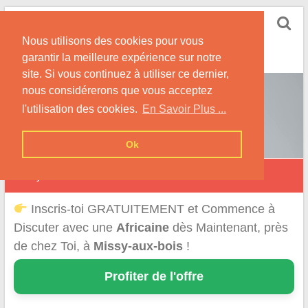
Skip
Rencontrer-Africaine
to
Conseils et Infos pour la Rencontre d'une Belle
Nous utilisons des cookies pour vous
content
Africaine !
garantir la meilleure expérience sur notre
site. Si vous continuez à utiliser ce dernier,
nous considérerons que vous acceptez
l'utilisation des cookies.
En Savoir Plus ...
Ok
Missy-aux-Bois
Inscris-toi GRATUITEMENT et Commence à
Discuter avec une
Africaine
dès Maintenant, près
de chez Toi, à
Missy-aux-bois
!
Profiter de l'offre