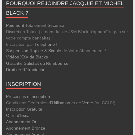
POURQUOI REJOINDRE JACQUIE ET MICHEL
BLACK ?
Paiement Totalement Sécurisé
Discrétion Totale (le nom du site J&M Black n’apparaîtra pas sur
votre compte bancaire) !
Inscription par
Téléphone
!
Suspension Rapide & Simple
de Votre Abonnement !
Vidéos XXX de Blacks
Garantie Satisfait ou Remboursé
Droit de Rétractation
INSCRIPTION
Processus d'Inscription
Conditions Générales
d'Utilisation et de Vente
(ou CGUV)
Inscription Gratuite
Offre d'Essai
Abonnement Or
Abonnement Bronze
Abonnement Argent