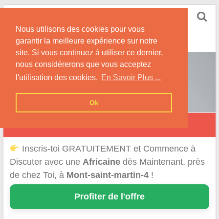
Skip
Rencontrer-Africaine
to
Conseils et Infos pour la Rencontre d'une Belle
Nous utilisons des cookies pour vous
content
Africaine !
garantir la meilleure expérience sur notre
site. Si vous continuez à utiliser ce dernier,
nous considérerons que vous acceptez
l'utilisation des cookies.
En Savoir Plus ...
Ok
Mont-Saint-Martin
Inscris-toi GRATUITEMENT et Commence à
Discuter avec une
Africaine
dès Maintenant, près
de chez Toi, à
Mont-saint-martin-4
!
Profiter de l'offre