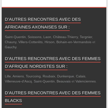
D’AUTRES RENCONTRES AVEC DES
AFRICAINES AXONAISES SUR :
Saint-Quentin
,
Soissons
,
Laon
,
Château-Thierry
,
Tergnier
,
Chauny
,
Villers-Cotterêts
,
Hirson
,
Bohain-en-Vermandois
et
Gauchy
.
D’AUTRES RENCONTRES AVEC DES FEMMES
D’AFRIQUE NORDISTES SUR :
Lille
,
Amiens
,
Tourcoing
,
Roubaix
,
Dunkerque
,
Calais
,
Villeneuve-d'Ascq
,
Saint-Quentin
,
Beauvais
et
Valenciennes
.
D’AUTRES RENCONTRES AVEC DES FEMMES
BLACKS