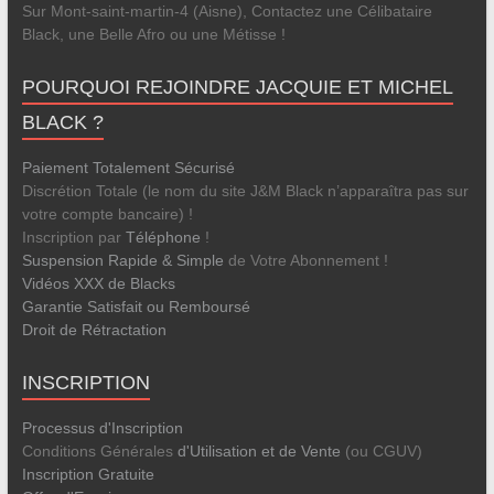
Sur Mont-saint-martin-4 (Aisne), Contactez une Célibataire
Black, une Belle Afro ou une Métisse !
POURQUOI REJOINDRE JACQUIE ET MICHEL
BLACK ?
Paiement Totalement Sécurisé
Discrétion Totale (le nom du site J&M Black n’apparaîtra pas sur
votre compte bancaire) !
Inscription par
Téléphone
!
Suspension Rapide & Simple
de Votre Abonnement !
Vidéos XXX de Blacks
Garantie Satisfait ou Remboursé
Droit de Rétractation
INSCRIPTION
Processus d'Inscription
Conditions Générales
d'Utilisation et de Vente
(ou CGUV)
Inscription Gratuite