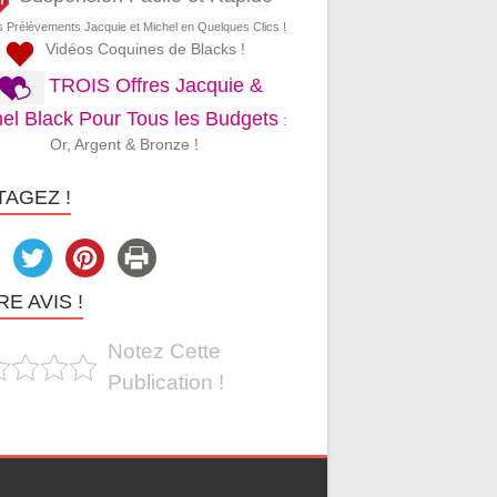
s Prélèvements Jacquie et Michel en Quelques Clics !
Vidéos Coquines de Blacks !
TROIS Offres Jacquie &
el Black Pour Tous les Budgets
:
Or, Argent & Bronze !
TAGEZ !
E AVIS !
Notez Cette
Publication !