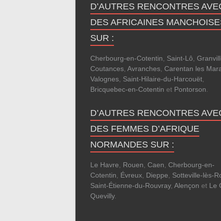
D’AUTRES RENCONTRES AVE
DES AFRICAINES MANCHOISE
SUR :
Cherbourg-en-Cotentin
,
Saint-Lô
,
Granvil
Coutances
,
Avranches
,
Carentan les Mara
Valognes
,
Saint-Hilaire-du-Harcouët
,
Bricquebec-en-Cotentin
et
Pontorson
.
D’AUTRES RENCONTRES AVE
DES FEMMES D’AFRIQUE
NORMANDES SUR :
Le Havre
,
Rouen
,
Caen
,
Cherbourg-en-
Cotentin
,
Évreux
,
Dieppe
,
Sotteville-lès-
Saint-Étienne-du-Rouvray
,
Alençon
et
Le 
Quevilly
.