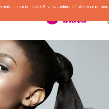
e
expérience sur notre site. Si vous continuez à utiliser ce derni
elle Africaine !