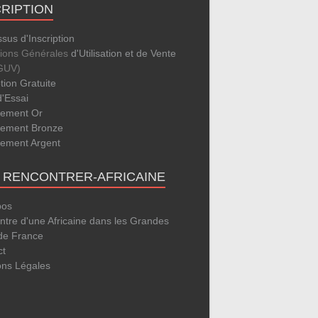
CRIPTION
sus d'Inscription
tions Générales
d'Utilisation et de Vente
GUV)
ption Gratuite
d'Essai
ement Or
ement Bronze
ement Argent
E RENCONTRER-AFRICAINE
pos
tre d'une Africaine dans les Grandes
 de France
ct
ons Légales