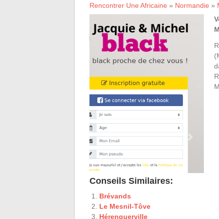
Rencontrer Une Africaine
»
Normandie
»
V
M
R
(
d
R
M
Conseils Similaires:
Brévands
Le Mesnil-Tôve
Hérenguerville