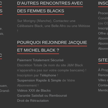
C
D’AUTRES RENCONTRES AVEC
INS
S
DES FEMMES BLACKS
Proces
Condi
Sur Morigny (Manche), Contactez une
(ou C
Célibataire Black, une Belle Afro ou une Métisse
Inscri
le
,
!
Offre 
is
,
Abonn
POURQUOI REJOINDRE JACQUIE
Abonn
Abonn
ET MICHEL BLACK ?
C
SIT
Paiement Totalement Sécurisé
Discrétion Totale (le nom du site J&M Black
À Pro
n’apparaîtra pas sur votre compte bancaire) !
Rencon
Inscription par
Téléphone
!
Villes
Suspension Rapide & Simple
de Votre
Conta
Abonnement !
Rouen
,
Menti
Vidéos XXX de Blacks
Grand-
Garantie Satisfait ou Remboursé
Droit de Rétractation