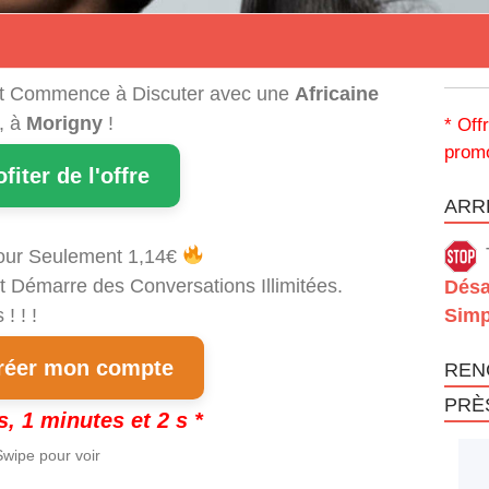
t Commence à Discuter avec une
Africaine
, à
Morigny
!
* Off
promo
ofiter de l'offre
ARRÊ
our Seulement 1,14€
t Démarre des Conversations Illimitées.
Désa
! ! !
Simp
éer mon compte
REN
PRÈ
s, 1 minutes et 2 s *
wipe pour voir