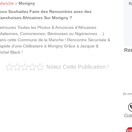
Manche
»
Morigny
ous Souhaitez Faire des Rencontres avec des
anchoises Africaines Sur Morigny ?
etrouvez Toutes les Photos & Annonces d’Africaines
Maliennes, Comoriennes, Béninoises ou Nigériennes …)
ans cette Commune de la Manche ! Rencontre Sécurisée &
apide d’une Célibataire à Morigny Grâce à Jacquie &
Ren
ichel Black !
Notez Cette Publication !
(le no
Gar