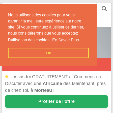
Skip
Rencontrer-Africaine
to
Conseils et Infos pour la Rencontre d'une Belle
Nous utilisons des cookies pour vous
content
Africaine !
garantir la meilleure expérience sur notre
site. Si vous continuez à utiliser ce dernier,
nous considérerons que vous acceptez
l'utilisation des cookies.
En Savoir Plus ...
Ok
Morteau
Inscris-toi GRATUITEMENT et Commence à
Discuter avec une
Africaine
dès Maintenant, près
de chez Toi, à
Morteau
!
Profiter de l'offre