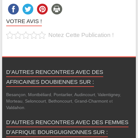
VOTRE AVIS !
Notez Cette Publication !
D’AUTRES RENCONTRES AVEC DES
AFRICAINES DOUBIENNES SUR :
Besançon
,
Montbéliard
,
Pontarlier
,
Audincourt
,
Valentigney
,
Morteau
,
Seloncourt
,
Bethoncourt
,
Grand-Charmont
et
Valdahon
.
D’AUTRES RENCONTRES AVEC DES FEMMES
D’AFRIQUE BOURGUIGNONNES SUR :