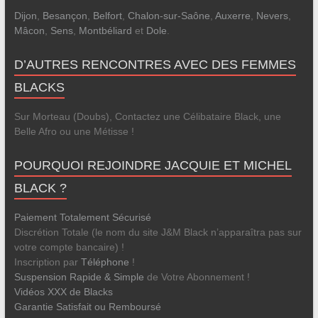
Dijon
,
Besançon
,
Belfort
,
Chalon-sur-Saône
,
Auxerre
,
Nevers
,
Mâcon
,
Sens
,
Montbéliard
et
Dole
.
D’AUTRES RENCONTRES AVEC DES FEMMES
BLACKS
Sur Morteau (Doubs), Contactez une Célibataire Black, une
Belle Afro ou une Métisse !
POURQUOI REJOINDRE JACQUIE ET MICHEL
BLACK ?
Paiement Totalement Sécurisé
Discrétion Totale (le nom du site J&M Black n’apparaîtra pas sur
votre compte bancaire) !
Inscription par
Téléphone
!
Suspension Rapide & Simple
de Votre Abonnement !
Vidéos XXX de Blacks
Garantie Satisfait ou Remboursé