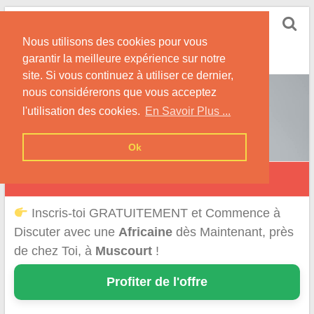
Skip
Rencontrer-Africaine
to
Conseils et Infos pour la Rencontre d'une Belle
Nous utilisons des cookies pour vous
content
Africaine !
garantir la meilleure expérience sur notre
site. Si vous continuez à utiliser ce dernier,
nous considérerons que vous acceptez
l'utilisation des cookies.
En Savoir Plus ...
Ok
Muscourt
Inscris-toi GRATUITEMENT et Commence à
Discuter avec une
Africaine
dès Maintenant, près
de chez Toi, à
Muscourt
!
Profiter de l'offre