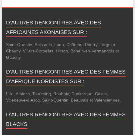
D’AUTRES RENCONTRES AVEC DES
AFRICAINES AXONAISES SUR :
Saint-Quentin
,
Soissons
,
Laon
,
Château-Thierry
,
Tergnier
,
Chauny
,
Villers-Cotterêts
,
Hirson
,
Bohain-en-Vermandois
et
Gauchy
.
D’AUTRES RENCONTRES AVEC DES FEMMES
D’AFRIQUE NORDISTES SUR :
Lille
,
Amiens
,
Tourcoing
,
Roubaix
,
Dunkerque
,
Calais
,
Villeneuve-d'Ascq
,
Saint-Quentin
,
Beauvais
et
Valenciennes
.
D’AUTRES RENCONTRES AVEC DES FEMMES
BLACKS