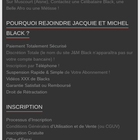
Sur Muscourt (Aisne), Contactez une Célibataire Black, une
Belle Afro ou une Métisse !
POURQUOI REJOINDRE JACQUIE ET MICHEL
BLACK ?
Paiement Totalement Sécurisé
Discrétion Totale (le nom du site J&M Black n’apparaîtra pas sur
votre compte bancaire) !
Inscription par
Téléphone
!
Suspension Rapide & Simple
de Votre Abonnement !
Vidéos XXX de Blacks
Garantie Satisfait ou Remboursé
Droit de Rétractation
INSCRIPTION
Processus d'Inscription
Conditions Générales
d'Utilisation et de Vente
(ou CGUV)
Inscription Gratuite
Offre d'Essai