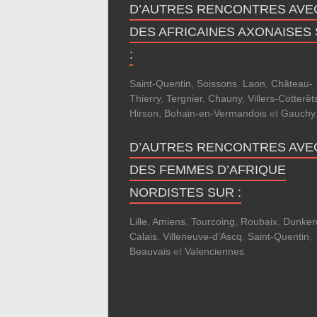
D’AUTRES RENCONTRES AVE
DES AFRICAINES AXONAISES
:
Saint-Quentin
,
Soissons
,
Laon
,
Château-
Thierry
,
Tergnier
,
Chauny
,
Villers-Cotterêt
Hirson
,
Bohain-en-Vermandois
et
Gauchy
D’AUTRES RENCONTRES AVE
DES FEMMES D’AFRIQUE
NORDISTES SUR :
Lille
,
Amiens
,
Tourcoing
,
Roubaix
,
Dunker
Calais
,
Villeneuve-d'Ascq
,
Saint-Quentin
,
Beauvais
et
Valenciennes
.