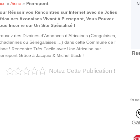
nce
»
Aisne
»
Pierrepont
our Réussir vos Rencontres sur Internet avec de Jolies
fricaines Axonaises Vivant à Pierrepont, Vous Pouvez
ous Inscrire sur Un Site Spécialisé !
rouvez des Dizaines d’Annonces d’Africaines (Congolaises,
chadiennes ou Sénégalaises …) dans cette Commune de l’
isne ! Rencontre Très Facile avec Une Africaine sur
Ren
ierrepont Grâce à Jacquie & Michel Black !
Notez Cette Publication !
(le no
Gar