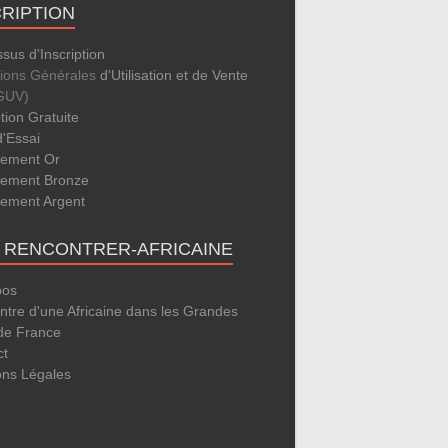
CRIPTION
sus d'Inscription
tions Générales
d'Utilisation et de Vente
GUV)
ption Gratuite
d'Essai
ement Or
ement Bronze
ement Argent
E RENCONTRER-AFRICAINE
pos
tre d'une Africaine dans les Grandes
 de France
ct
ons Légales