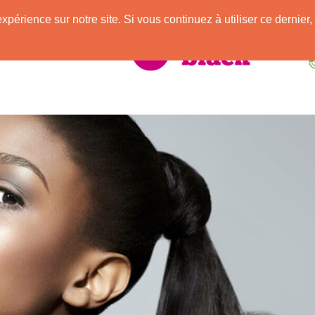
e
expérience sur notre site. Si vous continuez à utiliser ce derni
elle Africaine !