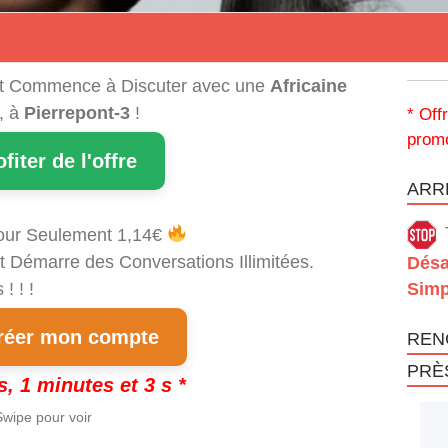
t Commence à Discuter avec une
Africaine
, à
Pierrepont-3
!
* Off
promo
ofiter de l'offre
ARRÊ
our Seulement 1,14€
t Démarre des Conversations Illimitées.
Désa
! ! !
Simp
éer mon compte
REN
PRÈ
s, 1 minutes et 3 s *
wipe pour voir