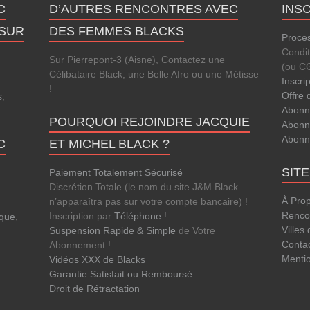
C
D’AUTRES RENCONTRES AVEC
INS
 SUR
DES FEMMES BLACKS
Proces
Condi
Sur Pierrepont-3 (Aisne), Contactez une
(ou C
Célibataire Black, une Belle Afro ou une Métisse
Inscri
!
Offre 
s
,
Abonn
.
POURQUOI REJOINDRE JACQUIE
Abonn
Abonn
C
ET MICHEL BLACK ?
SIT
Paiement Totalement Sécurisé
Discrétion Totale (le nom du site J&M Black
À Pro
n’apparaîtra pas sur votre compte bancaire) !
Rencon
Inscription par
Téléphone
!
que
,
Villes
Suspension Rapide & Simple
de Votre
Conta
Abonnement !
Menti
Vidéos XXX de Blacks
Garantie Satisfait ou Remboursé
Droit de Rétractation