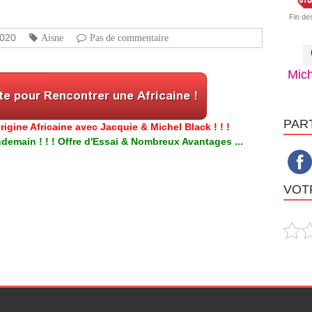
Fin de
2020
Aisne
Pas de commentaire
Mich
PAR
igine Africaine avec Jacquie & Michel Black ! ! !
emain ! ! ! Offre d'Essai & Nombreux Avantages ...
VOTR