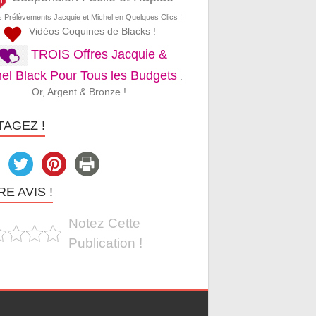
s Prélèvements Jacquie et Michel en Quelques Clics !
Vidéos Coquines de Blacks !
TROIS Offres Jacquie &
el Black Pour Tous les Budgets
:
Or, Argent & Bronze !
TAGEZ !
E AVIS !
Notez Cette
Publication !