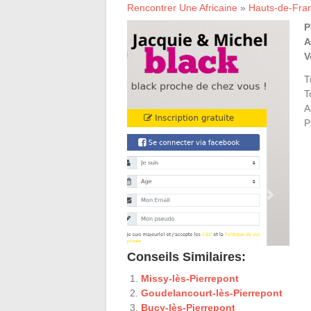
Rencontrer Une Africaine
»
Hauts-de-Fra
P
A
V
T
T
A
P
Conseils Similaires:
Missy-lès-Pierrepont
Goudelancourt-lès-Pierrepont
Bucy-lès-Pierrepont