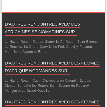
D’AUTRES RENCONTRES AVEC DES
AFRICAINES SEINOMARINES SUR :
Le Havre
,
Rouen
,
Dieppe
,
Sotteville-lès-Rouen
,
Saint-Étienne-
du-Rouvray
,
Le Grand-Quevilly
,
Le Petit-Quevilly
,
Fécamp
,
Mont-Saint-Aignan
et
Elbeuf
.
D’AUTRES RENCONTRES AVEC DES FEMMES
D’AFRIQUE NORMANDES SUR :
Le Havre
,
Rouen
,
Caen
,
Cherbourg-en-Cotentin
,
Évreux
,
Dieppe
,
Sotteville-lès-Rouen
,
Saint-Étienne-du-Rouvray
,
Alençon
et
Le Grand-Quevilly
.
D’AUTRES RENCONTRES AVEC DES FEMMES