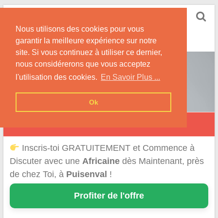
Skip
Rencontrer-Africaine
to
Conseils et Infos pour la Rencontre d'une Belle
Nous utilisons des cookies pour vous
content
Africaine !
garantir la meilleure expérience sur notre
site. Si vous continuez à utiliser ce dernier,
nous considérerons que vous acceptez
l'utilisation des cookies.
En Savoir Plus ...
Ok
Puisenval
Inscris-toi GRATUITEMENT et Commence à
Discuter avec une
Africaine
dès Maintenant, près
de chez Toi, à
Puisenval
!
Profiter de l'offre