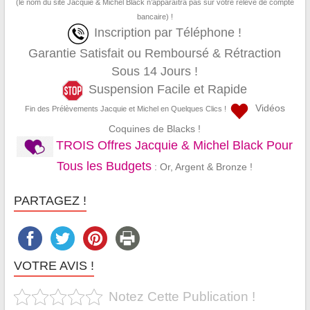
(le nom du site Jacquie & Michel Black n’apparaîtra pas sur votre relevé de compte
bancaire) !
Inscription par Téléphone !
Garantie Satisfait ou Remboursé & Rétraction
Sous 14 Jours !
Suspension Facile et Rapide
Vidéos
Fin des Prélèvements Jacquie et Michel en Quelques Clics !
Coquines de Blacks !
TROIS Offres Jacquie & Michel Black Pour
Tous les Budgets
: Or, Argent & Bronze !
PARTAGEZ !
VOTRE AVIS !
Notez Cette Publication !