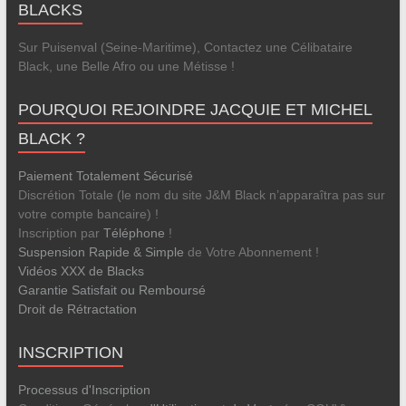
BLACKS
Sur Puisenval (Seine-Maritime), Contactez une Célibataire
Black, une Belle Afro ou une Métisse !
POURQUOI REJOINDRE JACQUIE ET MICHEL
BLACK ?
Paiement Totalement Sécurisé
Discrétion Totale (le nom du site J&M Black n’apparaîtra pas sur
votre compte bancaire) !
Inscription par
Téléphone
!
Suspension Rapide & Simple
de Votre Abonnement !
Vidéos XXX de Blacks
Garantie Satisfait ou Remboursé
Droit de Rétractation
INSCRIPTION
Processus d'Inscription