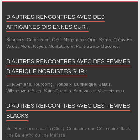
D’AUTRES RENCONTRES AVEC DES
AFRICAINES OISIENNES SUR :
Beauvais
,
Compiègne
,
Creil
,
Nogent-sur-Oise
,
Senlis
,
Crépy-En-
Valois
,
Méru
,
Noyon
,
Montataire
et
Pont-Sainte-Maxence
.
D’AUTRES RENCONTRES AVEC DES FEMMES
D’AFRIQUE NORDISTES SUR :
Lille
,
Amiens
,
Tourcoing
,
Roubaix
,
Dunkerque
,
Calais
,
Villeneuve-d'Ascq
,
Saint-Quentin
,
Beauvais
et
Valenciennes
.
D’AUTRES RENCONTRES AVEC DES FEMMES
BLACKS
Sur Reez-fosse-martin (Oise), Contactez une Célibataire Black,
une Belle Afro ou une Métisse !