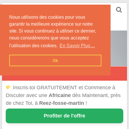
Skip
Rencontrer-Africaine
to
Conseils et Infos pour la Rencontre d'une Belle
Nous utilisons des cookies pour vous
content
Africaine !
garantir la meilleure expérience sur notre
site. Si vous continuez à utiliser ce dernier,
nous considérerons que vous acceptez
l'utilisation des cookies.
En Savoir Plus ...
Ok
Réez-Fosse-Martin
Inscris-toi GRATUITEMENT et Commence à
Discuter avec une
Africaine
dès Maintenant, près
de chez Toi, à
Reez-fosse-martin
!
Profiter de l'offre