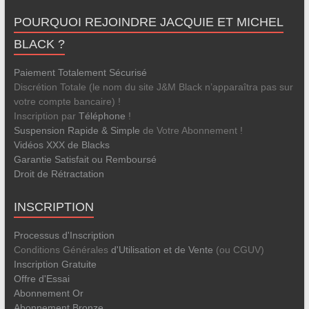
POURQUOI REJOINDRE JACQUIE ET MICHEL
BLACK ?
Paiement Totalement Sécurisé
Discrétion Totale (le nom du site J&M Black n’apparaîtra pas sur
votre compte bancaire) !
Inscription par
Téléphone
!
Suspension Rapide & Simple
de Votre Abonnement !
Vidéos XXX de Blacks
Garantie Satisfait ou Remboursé
Droit de Rétractation
INSCRIPTION
Processus d'Inscription
Conditions Générales
d'Utilisation et de Vente
(ou CGUV)
Inscription Gratuite
Offre d'Essai
Abonnement Or
Abonnement Bronze